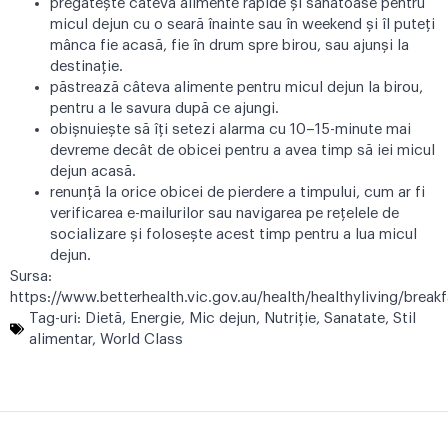
pregătește câteva alimente rapide și sănătoase pentru
micul dejun cu o seară înainte sau în weekend și îl puteți
mânca fie acasă, fie în drum spre birou, sau ajunși la
destinație.
păstrează câteva alimente pentru micul dejun la birou,
pentru a le savura după ce ajungi.
obișnuiește să îți setezi alarma cu 10–15-minute mai
devreme decât de obicei pentru a avea timp să iei micul
dejun acasă.
renunță la orice obicei de pierdere a timpului, cum ar fi
verificarea e-mailurilor sau navigarea pe rețelele de
socializare și folosește acest timp pentru a lua micul
dejun.
Sursa:
https://www.betterhealth.vic.gov.au/health/healthyliving/break
Tag-uri:
Dietă
,
Energie
,
Mic dejun
,
Nutriţie
,
Sanatate
,
Stil
alimentar
,
World Class