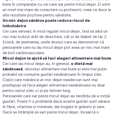
bune în comparație cu cei care sar peste micul dejun. Ei simt
un nivel mai mare de conectare cu profesorii, ceea ce duce la
alte rezultate pozitive pentru sănătate.
Un mic dejun sănătos poate reduce riscul de
îmbolnăvire
Cei care servesc în mod regulat micul dejun, tind să aibă un
risc mai scăzut atât de obezitate, cât și de diabet de tip 2.
Există, de asemenea, unele dovezi care au demonstrat că
persoanele care nu iau micul dejun pot avea un risc mai mare
de boli cardiovasculare.
Micul dejun te ajută să faci alegeri alimentare mai bune
Cei care iau micul dejun au, în general
,
o dietă mai
sănătoasă
,
obiceiuri alimentare mai bune și este mai puțin
probabil să consume gustări nesănătoase în timpul zilei.
Copiii care mănâncă un mic dejun neadecvat sunt mai
predispuși să facă alegeri alimentare nesănătoase nu doar
pentru restul zilei, ci și pe termen lung.
Persoanele care sar peste micul dejun au tendința de a ronțăi
gustări. Poate fi o problemă dacă aceste gustări sunt sărace
în fibre, vitamine și minerale, dar bogate în grăsimi și sare.
Dacă se întâmplă să sari peste micul dejun, încearcă o