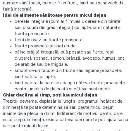
gustare sănătoasă, cum ar fi un fruct, iaurt sau sandwich din
faină integrală.
Idei de alimente sănătoase pentru micul dejun
cereale integrale (cum ar fi muesli, cereale din tărâțe
sau biscuiți din grâu integral) cu lapte, iaurt natural și
fructe proaspete.
terci de ovăz cu fructe proaspete.
fructe proaspete și nuci crude.
pâine prăjită integrală, ouă poșate sau fierte, roșii,
ciuperci, spanac, somon, brânză, avocado, humus, unt
de arahide sau de migdale.
smoothie-uri făcute din fructe sau legume proaspete,
iaurt natural și lapte.
iaurt natural la care se adaugă câteva fructe proaspete
pentru un plus de dulceață și câteva nuci crude.
Chiar dacă nu ai timp, poți lua micul dejun
Trezitul devreme, deplasările lungi și programul încărcat de
dimineață te poate determina să sari peste micul dejun,
înainte de a pleca la drum. Indiferent de motivul pentru care
nu ai timp dimineața, există câteva idei care te pot ajuta să nu
sari peste micul dejun: