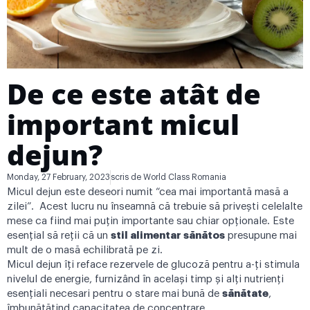
De ce este atât de
important micul
dejun?
Monday, 27 February, 2023
scris de
World Class Romania
Micul dejun este deseori numit “cea mai importantă masă a
zilei”. Acest lucru nu înseamnă că trebuie să privești celelalte
mese ca fiind mai puțin importante sau chiar opționale. Este
esențial să reții că un
stil alimentar sănătos
presupune mai
mult de o masă echilibrată pe zi.
Micul dejun îți reface rezervele de glucoză pentru a-ți stimula
nivelul de energie, furnizând în același timp și alți nutrienți
esențiali necesari pentru o stare mai bună de
sănătate
,
îmbunătățind capacitatea de concentrare.