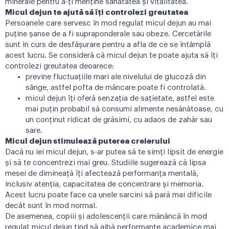
minerale pentru a-ți menține sănătatea și vitalitatea.
Micul dejun te ajută să îți controlezi greutatea
Persoanele care servesc în mod regulat micul dejun au mai
puține șanse de a fi supraponderale sau obeze. Cercetările
sunt în curs de desfășurare pentru a afla de ce se întâmplă
acest lucru. Se consideră că micul dejun te poate ajuta să îți
controlezi greutatea deoarece:
previne fluctuațiile mari ale nivelului de glucoză din
sânge, astfel pofta de mâncare poate fi controlată.
micul dejun îți oferă senzația de sațietate, astfel este
mai puțin probabil să consumi alimente nesănătoase, cu
un conținut ridicat de grăsimi, cu adaos de zahăr sau
sare.
Micul dejun stimulează puterea creierului
Dacă nu iei micul dejun, s-ar putea să te simți lipsit de energie
și să te concentrezi mai greu. Studiile sugerează că lipsa
mesei de dimineață îți afectează performanța mentală,
inclusiv atenția, capacitatea de concentrare și memoria.
Acest lucru poate face ca unele sarcini să pară mai dificile
decât sunt în mod normal.
De asemenea, copiii și adolescenții care mănâncă în mod
regulat micul dejun tind să aibă performanțe academice mai