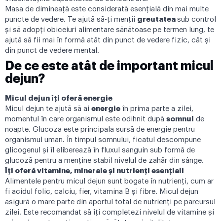
Masa de dimineață este considerată esențială din mai multe
puncte de vedere. Te ajută să-ți menții
greutatea
sub control
și să adopți obiceiuri alimentare sănătoase pe termen lung, te
ajută să fii mai în formă atât din punct de vedere fizic, cât și
din punct de vedere mental.
De ce este atât de important micul
dejun?
Micul dejun îți oferă energie
Micul dejun te ajută să ai
energie
î
n prima parte a zilei,
momentul în care organismul este odihnit după
somnu
l
de
noapte. Glucoza este principala sursă de energie pentru
organismul uman. În timpul somnului, ficatul descompune
glicogenul și îl eliberează în fluxul sanguin sub formă de
glucoză pentru a menține stabil nivelul de zahăr din sânge.
Îți oferă vitamine, minerale și nutrienți esențiali
Alimentele pentru micul dejun sunt bogate în nutrienți, cum ar
fi acidul folic, calciu, fier, vitamina B și fibre. Micul dejun
asigură o mare parte din aportul total de nutrienți pe parcursul
zilei. Este recomandat să îți completezi nivelul de vitamine și