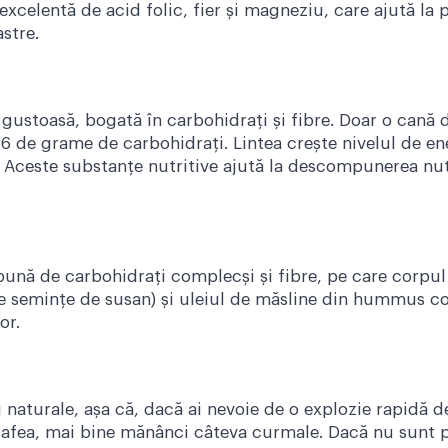
excelentă de acid folic, fier și magneziu, care ajută la 
astre.
gustoasă, bogată în carbohidrați și fibre. Doar o cană d
6 de grame de carbohidrați. Lintea crește nivelul de en
n. Aceste substanțe nutritive ajută la descompunerea nut
nă de carbohidrați complecși și fibre, pe care corpul 
de semințe de susan) și uleiul de măsline din hummus c
or.
naturale, așa că, dacă ai nevoie de o explozie rapidă de 
afea, mai bine mănânci câteva curmale. Dacă nu sunt pe