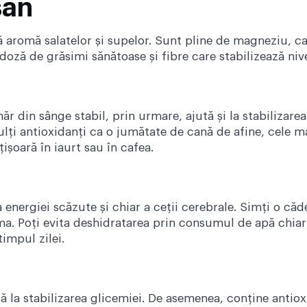
san
 aromă salatelor și supelor. Sunt pline de magneziu, ca
 doză de grăsimi sănătoase și fibre care stabilizează niv
r din sânge stabil, prin urmare, ajută și la stabilizarea
ulți antioxidanți ca o jumătate de cană de afine, cele m
țișoară în iaurt sau în cafea.
 energiei scăzute și chiar a ceții cerebrale. Simți o c
a. Poți evita deshidratarea prin consumul de apă chiar ș
timpul zilei.
ă la stabilizarea glicemiei. De asemenea, conține antioxi