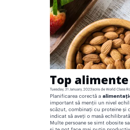
Top alimente 
Tuesday, 31 January, 2023
scris de
World Class R
Planificarea corectă a
alimentați
important să menții un nivel echil
scăzut, combinați cu proteine și 
indicat să aveți o masă echilibrată
Multe persoane se simt obosite sa
și te pot face mai puțin productiv.