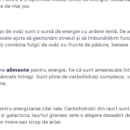
e de mai jos:
ii de ovăz sunt o sursă de energie cu ardere lentă. De
poate ajuta să gestionăm stresul și să îmbunătățim func
i combina fulgii de ovăz cu fructe de pădure, banane ș
une
alimente
pentru energie, fie că sunt amestecate înt
ncate întregi. Sunt pline de carbohidrați complecși, v
ine.
entru energizarea zilei tale. Carbohidrații din iaurt sun
 și galactoza. Iaurtul grecesc este o alegere deosebit 
e miere sau sirop de arțar.