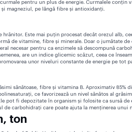
 curmale pentru un plus de energie. Curmalele conțin 
 și magneziul, pe lângă fibre și antioxidanți.
 hrănitor. Este mai puțin procesat decât orezul alb, cee
ormă de vitamine, fibre și minerale. Doar o jumătate d
eral necesar pentru ca enzimele să descompună carbohid
semenea, are un indice glicemic scăzut, ceea ce înseamn
 promovarea unor niveluri constante de energie pe tot pa
ăsimi sănătoase, fibre și vitamina B. Aproximativ 85% d
polinesaturați, ce favorizează un nivel sănătos al grăsim
le pot fi depozitate în organism și folosite ca sursă de e
l de carbohidrați care poate ajuta la menținerea unui n
n, ton