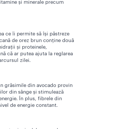
vitamine și minerale precum
a ce îi permite să își păstreze
e cană de orez brun conține două
rații și proteinele,
ă că ar putea ajuta la reglarea
rcursul zilei.
in grăsimile din avocado provin
ilor din sânge și stimulează
nergie. În plus, fibrele din
ivel de energie constant.