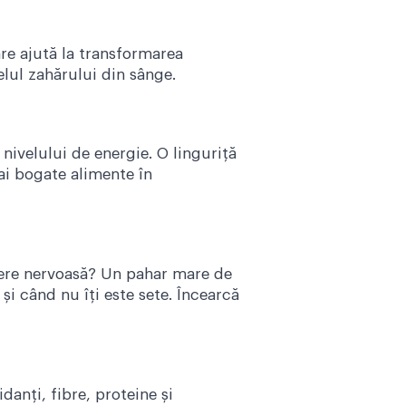
re ajută la transformarea
elul zahărului din sânge.
 nivelului de energie. O linguriță
ai bogate alimente în
ădere nervoasă? Un pahar mare de
i când nu îți este sete. Încearcă
danți, fibre, proteine și