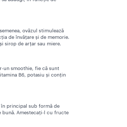
 asemenea, ovăzul stimulează
ția de învățare și de memorie.
i sirop de arțar sau miere.
r-un smoothie, fie că sunt
itamina B6, potasiu și conțin
t în principal sub formă de
de bună. Amestecați-l cu fructe