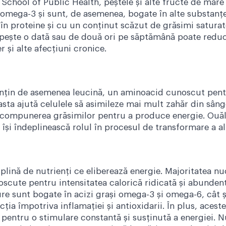
d School of Public Health, peștele și alte fructe de mare
omega-3 și sunt, de asemenea, bogate în alte substanțe 
 în proteine și cu un conținut scăzut de grăsimi saturate
pește o dată sau de două ori pe săptămână poate reduc
 și alte afecțiuni cronice.
conțin de asemenea leucină, un aminoacid cunoscut pen
sta ajută celulele să asimileze mai mult zahăr din sân
descompunerea grăsimilor pentru a produce energie. Ouă
 își îndeplinească rolul în procesul de transformare a al
plină de nutrienți ce eliberează energie. Majoritatea nuc
scute pentru intensitatea calorică ridicată și abundent
re sunt bogate în acizi grași omega-3 și omega-6, cât ș
ecția împotriva inflamației și antioxidarii. În plus, acest
 pentru o stimulare constantă și susținută a energiei. N