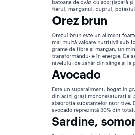
batoane de ovăz cu scorțișoară și
fierul, manganul, cuprul, potasiul
Orez brun
Orezul brun este un aliment foarte
mai multă valoare nutritivă sub f
grame de fibre și mangan, un min
transformându-le în energie. De a
nivelului de zahăr din sânge și la
Avocado
Este un superaliment, bogat în gr
din acizi grași mononesaturați și 
absorbția substanțelor nutritive. E
avocado reprezintă 80% din totalu
Sardine, somo