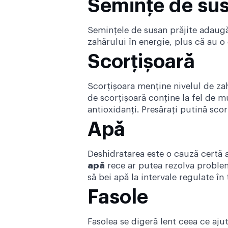
Semințe de su
Semințele de susan prăjite adaugă
zahărului în energie, plus că au o
Scorțișoară
Scorțișoara menține nivelul de zahă
de scorțișoară conține la fel de m
antioxidanți. Presărați putină scor
Apă
Deshidratarea este o cauză certă a
apă
rece ar putea rezolva problem
să bei apă la intervale regulate în 
Fasole
Fasolea se digeră lent ceea ce ajut