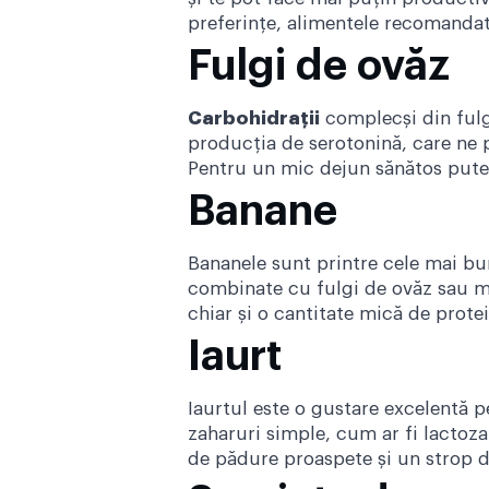
preferințe, alimentele recomandat
Fulgi de ovăz
Carbohidrații
complecși din fulg
producția de serotonină, care ne 
Pentru un mic dejun sănătos puteț
Banane
Bananele sunt printre cele mai b
combinate cu fulgi de ovăz sau mâ
chiar și o cantitate mică de prote
Iaurt
Iaurtul este o gustare excelentă p
zaharuri simple, cum ar fi lactoza
de pădure proaspete și un strop d