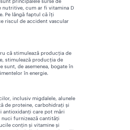
 sunt principalele surse de
nutritive, cum ar fi vitamina D
. Pe lângă faptul că îți
e riscul de accident vascular
tru că stimulează producția de
ge, stimulează producția de
le sunt, de asemenea, bogate în
imentelor în energie.
ilor, inclusiv migdalele, alunele
ă de proteine, carbohidrați și
i antioxidanți care pot mări
e nuci furnizează cantități
ucile conțin și vitamine și