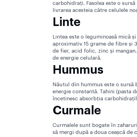
carbohidrați. Fasolea este o sursă 
livrarea acesteia către celulele no
Linte
Lintea este o leguminoasă mică și 
aproximativ 15 grame de fibre și 3
de fier, acid folic, zinc și manga
de energie celulară.
Hummus
Năutul din hummus este o sursă bu
energie constantă. Tahini (pasta 
încetinesc absorbția carbohidrațil
Curmale
Curmalele sunt bogate în zaharuri 
să mergi după a doua ceașcă de c