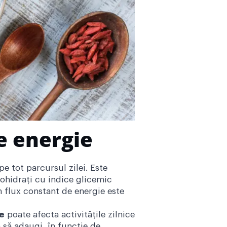
e energie
pe tot parcursul zilei. Este
bohidrați cu indice glicemic
n flux constant de energie este
e
poate afecta activitățile zilnice
ă să adaugi, în funcție de