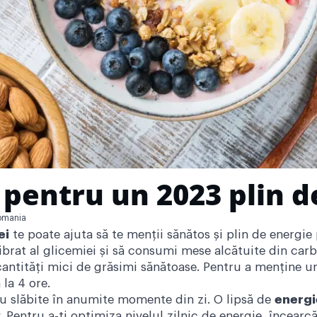
pentru un 2023 plin d
omania
ei
te poate ajuta să te menții sănătos și plin de energie 
ibrat al glicemiei și să consumi mese alcătuite din car
cantități mici de grăsimi sănătoase. Pentru a menține u
 la 4 ore.
u slăbite în anumite momente din zi. O lipsă de
energi
 Pentru a-ți optimiza nivelul zilnic de energie, încearc