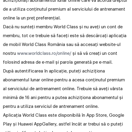
achiziționați abonamentul lunar online care vă acordă dreptul
de a utiliza conținutul premium al serviciului de antrenament
online la un preț preferențial.
Dacă nu sunteți membru World Class și nu aveți un cont de
membru, tot ce trebuie să faceți este să descărcați aplicația
de mobil World Class România sau să accesați website-ul
nostru
www.worldclass.ro/online/
și să vă creați un cont
folosind adresa de e-mail și parola generată pe e-mail.
După autentificarea în aplicație, puteți achiziționa
abonamentul lunar online pentru a acesa conținutul premium
al serviciului de antrenament online. Trebuie să aveți vârsta
minimă de 16 ani pentru a putea achiziționa abonamentul și
pentru a utiliza serviciul de antrenament online.
Aplicația World Class este disponibilă în App Store, Google
Play și Huawei AppGallery, astfel încât ar trebui să o puteți