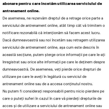
abonare pentru care încetăm utilizarea serviciului de
antrenament online.
De asemenea, ne rezervăm dreptul de a retrage orice parte a
serviciului de antrenament online, atât timp cât vă trimitem o
notificare rezonabilă că intenționăm să facem acest lucru.
Dacă dumneavoastră sau noi încetăm sau retragem utilizarea
serviciului de antrenament online, așa cum este descris în
această secțiune, putem șterge orice informații pe care le-ați
înregistrat sau orice alte informații pe care le deținem despre
dumneavoastră. De asemenea, veți pierde orice drepturi de
utilizare pe care le aveți în legătură cu serviciul de
antrenament online sau de a accesa conținutul nostru.
Nu putem fi considerați responsabili pentru nicio pierdere pe
care o puteți suferi în cazul în care vă pierdeți drepturile de
acces și de utilizare a serviciului de antrenament online sau