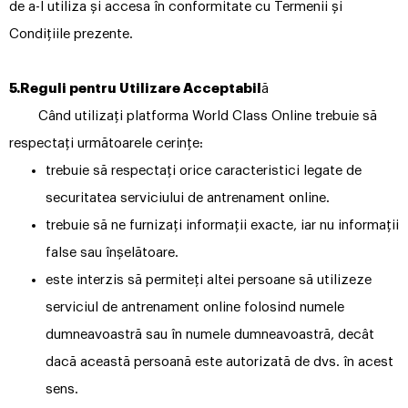
de a-l utiliza și accesa în conformitate cu Termenii și
Condițiile prezente.
5.Reguli pentru Utilizare Acceptabil
ă
Când utilizați platforma World Class Online trebuie să
respectați următoarele cerințe:
trebuie să respectați orice caracteristici legate de
securitatea serviciului de antrenament online.
trebuie să ne furnizați informații exacte, iar nu informații
false sau înșelătoare.
este interzis să permiteți altei persoane să utilizeze
serviciul de antrenament online folosind numele
dumneavoastră sau în numele dumneavoastră, decât
dacă această persoană este autorizată de dvs. în acest
sens.