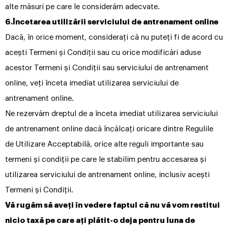
alte măsuri pe care le considerăm adecvate.
6.Încetarea utilizării serviciului de antrenament online
Dacă, în orice moment, considerați că nu puteți fi de acord cu
acești Termeni și Condiții sau cu orice modificări aduse
acestor Termeni și Condiții sau serviciului de antrenament
online, veți înceta imediat utilizarea serviciului de
antrenament online.
Ne rezervăm dreptul de a înceta imediat utilizarea serviciului
de antrenament online dacă încălcați oricare dintre Regulile
de Utilizare Acceptabilă, orice alte reguli importante sau
termeni și condiții pe care le stabilim pentru accesarea și
utilizarea serviciului de antrenament online, inclusiv acești
Termeni și Condiții.
Vă rugăm să aveți în vedere faptul că nu vă vom restitui
nicio taxă pe care ați plătit-o deja pentru luna de