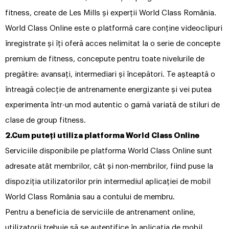
fitness, create de Les Mills și experții World Class România.
World Class Online este o platformă care conține videoclipuri
înregistrate și îți oferă acces nelimitat la o serie de concepte
premium de fitness, concepute pentru toate nivelurile de
pregătire: avansați, intermediari și începători. Te așteaptă o
întreagă colecție de antrenamente energizante și vei putea
experimenta într-un mod autentic o gamă variată de stiluri de
clase de group fitness.
2.Cum puteți utiliza platforma World Class Online
Serviciile disponibile pe platforma World Class Online sunt
adresate atât membrilor, cât și non-membrilor, fiind puse la
dispoziția utilizatorilor prin intermediul aplicației
de mobil
World Class România sau a contului de membru.
Pentru a beneficia de serviciile de antrenament online,
utilizatorii trebuie să se autentifice în aplicația de mobil