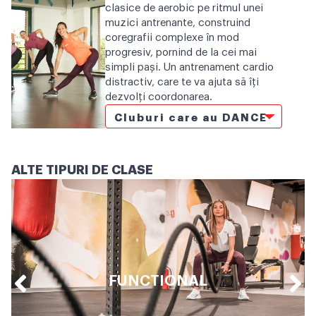
clasice de aerobic pe ritmul unei
muzici antrenante, construind
coregrafii complexe în mod
progresiv, pornind de la cei mai
simpli pași. Un antrenament cardio
distractiv, care te va ajuta să îți
dezvolți coordonarea.
Cluburi care au DANCE
ALTE TIPURI DE CLASE
FUNCTIONAL
AFLĂ DETALII