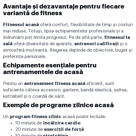
Avantaje și dezavantaje pentru fiecare
variantă de fitness
Fitnessul acasă
oferă confort, flexibilitate de timp și costuri
mai reduse. Totuși, lipsa echipamentelor profesionale și a
îndrumării pot limita progresul. Pe de altă parte,
fitnessul la
sală
oferă diversitate de aparate,
antrenori calificați
și o
atmosferă motivantă. Alegerea depinde de obiective, buget și
preferințe personale.
Echipamente esențiale pentru
antrenamentele de acasă
Pentru un
antrenament fitness acasă
eficient, sunt
suficiente câteva accesorii: gantere, bandă elastică, saltea,
kettlebell și o coardă de sărit.
Exemple de programe zilnice acasă
Un
program fitness zilnic
acasă poate include:
10 minute de
încălzire cardio
20 minute de
exerciții de forță
10 minute de
stretching