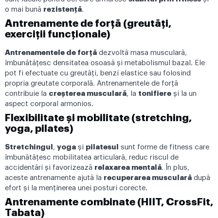
o mai bună
rezistență
.
Antrenamente de forță (greutăți,
exerciții funcționale)
Antrenamentele de forță
dezvoltă masa musculară,
îmbunătățesc densitatea osoasă și metabolismul bazal. Ele
pot fi efectuate cu greutăți, benzi elastice sau folosind
propria greutate corporală. Antrenamentele de forță
contribuie la
creșterea musculară
, la
tonifiere
și la un
aspect corporal armonios.
Flexibilitate și mobilitate (stretching,
yoga, pilates)
Stretchingul
,
yoga
și
pilatesul
sunt forme de fitness care
îmbunătățesc mobilitatea articulară, reduc riscul de
accidentări și favorizează
relaxarea mentală
. În plus,
aceste antrenamente ajută la
recuperarea musculară
după
efort și la menținerea unei posturi corecte.
Antrenamente combinate (HIIT, CrossFit,
Tabata)