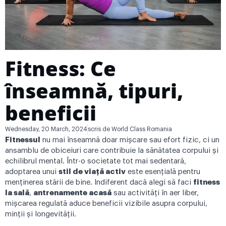
Fitness: Ce
înseamnă, tipuri,
beneficii
Wednesday, 20 March, 2024
scris de
World Class Romania
Fitnessul
nu mai înseamnă doar mișcare sau efort fizic, ci un
ansamblu de obiceiuri care contribuie la sănătatea corpului și
echilibrul mental. Într-o societate tot mai sedentară,
adoptarea unui
stil de viață activ
este esențială pentru
menținerea stării de bine. Indiferent dacă alegi să faci
fitness
la sală
,
antrenamente acasă
sau activități în aer liber,
mișcarea regulată aduce beneficii vizibile asupra corpului,
minții și longevității.