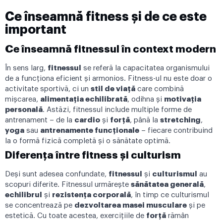
Ce înseamnă fitness și de ce este
important
Ce înseamnă fitnessul în context modern
În sens larg,
fitnessul
se referă la capacitatea organismului
de a funcționa eficient și armonios. Fitness-ul nu este doar o
activitate sportivă, ci un
stil de viață
care combină
mișcarea,
alimentația echilibrată
, odihna și
motivația
personală
. Astăzi, fitnessul include multiple forme de
antrenament – de la
cardio
și
forță
, până la
stretching
,
yoga
sau
antrenamente funcționale
– fiecare contribuind
la o formă fizică completă și o sănătate optimă.
Diferența între fitness și culturism
Deși sunt adesea confundate,
fitnessul
și
culturismul
au
scopuri diferite. Fitnessul urmărește
sănătatea generală
,
echilibrul
și
rezistența corporală
, în timp ce culturismul
se concentrează pe
dezvoltarea masei musculare
și pe
estetică. Cu toate acestea, exercițiile de
forță
rămân