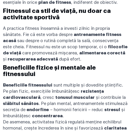
esențiale în orice
plan de fitness
, indiferent de obiectiv.
Fitnessul ca stil de viață, nu doar ca
activitate sportivă
A practica fitness înseamnă a investi zilnic în propria
sănătate. Fie că este vorba despre
antrenamente fitness
acasă
sau despre o rutină completă la sală, consecvența
este cheia. Fitnessul nu este un scop temporar, ci o
filozofie
de viață
care promovează mișcarea,
alimentarea corectă
și
recuperarea adecvată
după efort.
Beneficiile fizice și mentale ale
fitnessului
Beneficiile
fitnessului
sunt multiple și dovedite științific.
Pe plan fizic, exercițiile îmbunătățesc
rezistența
cardiovasculară
, cresc
tonusul muscular
și contribuie la
slăbitul sănătos
. Pe plan mental, antrenamentele stimulează
secreția de
endorfine
– hormonii fericirii – reduc
stresul
și
îmbunătățesc
concentrarea
.
De asemenea, activitatea fizică regulată menține echilibrul
hormonal, crește încrederea în sine și favorizează
claritatea