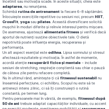
încetinit sau motivația scade. În aceste situații, cheia este
adaptarea
, nu renunțarea.
Schimbă
rutina de antrenament
la fiecare 6–8 săptămâni.
Înlocuiește exercițiile repetitive cu sesiuni noi, precum
HIIT
,
CrossFit
,
yoga
sau
pilates
. Această diversificare solicită
mușchii în moduri diferite și reînvie interesul pentru mișcare.
De asemenea, ajustează
alimentatia fitness
și verifică dacă
aportul de nutrienți susține obiectivele tale. O dietă
nepotrivită poate influența energia, recuperarea și
performanța.
Un alt aspect esențial este
odihna
. Lipsa somnului și stresul
afectează rezultatele și motivația. În astfel de momente,
acordă atenție
recuperării fizice și mentale
– include
sesiuni de stretching, respirație conștientă sau chiar o pauză
de câteva zile pentru refacere completă.
Nu în ultimul rând, amintește-ți că
fitnessul sustenabil
nu
înseamnă perfecțiune, ci echilibru. Scopul nu este să te
antrenezi intens zilnic, ci să îți construiești o rutină
constantă, pe termen lung.
Pentru persoanele mai în vârstă, de exemplu,
fitnessul după
50 de ani
trebuie adaptat capacităților individuale, cu accent
pe exerciții moderate, menținerea mobilității și
recuperarea