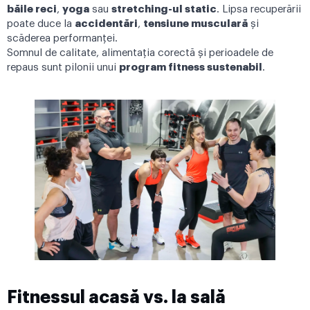
băile reci
,
yoga
sau
stretching-ul static
. Lipsa recuperării
poate duce la
accidentări
,
tensiune musculară
și
scăderea performanței.
Somnul de calitate, alimentația corectă și perioadele de
repaus sunt pilonii unui
program fitness sustenabil
.
Fitnessul acasă vs. la sală