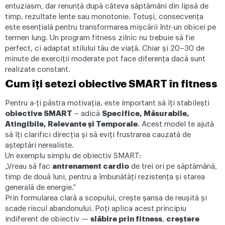
entuziasm, dar renunță după câteva săptămâni din lipsă de
timp, rezultate lente sau monotonie. Totuși, consecvența
este esențială pentru transformarea mișcării într-un obicei pe
termen lung. Un program fitness zilnic nu trebuie să fie
perfect, ci adaptat stilului tău de viață. Chiar și 20–30 de
minute de exerciții moderate pot face diferența dacă sunt
realizate constant.
Cum îți setezi obiective SMART în fitness
Pentru a-ți păstra motivația, este important să îți stabilești
obiective SMART
– adică
Specifice, Măsurabile,
Atingibile, Relevante și Temporale
. Acest model te ajută
să îți clarifici direcția și să eviți frustrarea cauzată de
așteptări nerealiste.
Un exemplu simplu de obiectiv SMART:
„Vreau să fac
antrenament cardio
de trei ori pe săptămână,
timp de două luni, pentru a îmbunătăți rezistența și starea
generală de energie.”
Prin formularea clară a scopului, crește șansa de reușită și
scade riscul abandonului. Poți aplica acest principiu
indiferent de obiectiv —
slăbire prin fitness
,
creștere