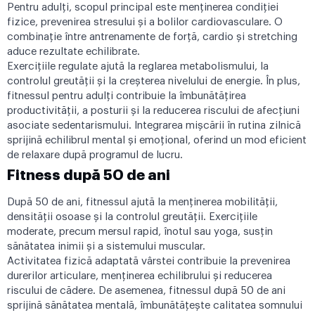
Pentru adulți, scopul principal este menținerea condiției
fizice, prevenirea stresului și a bolilor cardiovasculare. O
combinație între antrenamente de forță, cardio și stretching
aduce rezultate echilibrate.
Exercițiile regulate ajută la reglarea metabolismului, la
controlul greutății și la creșterea nivelului de energie. În plus,
fitnessul pentru adulți contribuie la îmbunătățirea
productivității, a posturii și la reducerea riscului de afecțiuni
asociate sedentarismului. Integrarea mișcării în rutina zilnică
sprijină echilibrul mental și emoțional, oferind un mod eficient
de relaxare după programul de lucru.
Fitness după 50 de ani
După 50 de ani, fitnessul ajută la menținerea mobilității,
densității osoase și la controlul greutății. Exercițiile
moderate, precum mersul rapid, înotul sau yoga, susțin
sănătatea inimii și a sistemului muscular.
Activitatea fizică adaptată vârstei contribuie la prevenirea
durerilor articulare, menținerea echilibrului și reducerea
riscului de cădere. De asemenea, fitnessul după 50 de ani
sprijină sănătatea mentală, îmbunătățește calitatea somnului