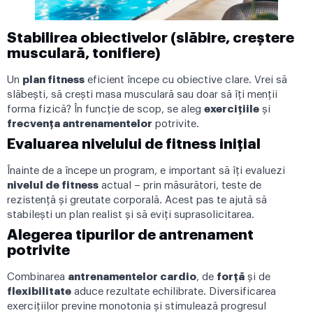
Stabilirea obiectivelor (slăbire, creștere
musculară, tonifiere)
Un
plan fitness
eficient începe cu obiective clare. Vrei să
slăbești, să crești masa musculară sau doar să îți menții
forma fizică? În funcție de scop, se aleg
exercițiile
și
frecvența antrenamentelor
potrivite.
Evaluarea nivelului de fitness inițial
Înainte de a începe un program, e important să îți evaluezi
nivelul de fitness
actual – prin măsurători, teste de
rezistență și greutate corporală. Acest pas te ajută să
stabilești un plan realist și să eviți suprasolicitarea.
Alegerea tipurilor de antrenament
potrivite
Combinarea
antrenamentelor cardio
, de
forță
și de
flexibilitate
aduce rezultate echilibrate. Diversificarea
exercițiilor previne monotonia și stimulează progresul