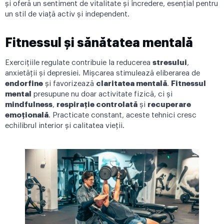
și oferă un sentiment de vitalitate și încredere, esențial pentru
un stil de viață activ și independent.
Fitnessul și sănătatea mentală
Exercițiile regulate contribuie la reducerea
stresului
,
anxietății și depresiei. Mișcarea stimulează eliberarea de
endorfine
și favorizează
claritatea mentală
.
Fitnessul
mental
presupune nu doar activitate fizică, ci și
mindfulness
,
respirație controlată
și
recuperare
emoțională
. Practicate constant, aceste tehnici cresc
echilibrul interior și calitatea vieții.