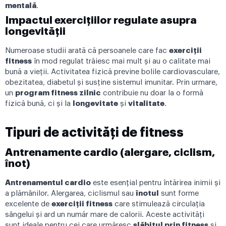
mentală
.
Impactul exercițiilor regulate asupra
longevității
Numeroase studii arată că persoanele care fac
exerciții
fitness
în mod regulat trăiesc mai mult și au o calitate mai
bună a vieții. Activitatea fizică previne bolile cardiovasculare,
obezitatea, diabetul și susține sistemul imunitar. Prin urmare,
un
program fitness zilnic
contribuie nu doar la o formă
fizică bună, ci și la
longevitate
și
vitalitate
.
Tipuri de activități de fitness
Antrenamente cardio (alergare, ciclism,
înot)
Antrenamentul cardio
este esențial pentru întărirea inimii și
a plămânilor. Alergarea, ciclismul sau
înotul
sunt forme
excelente de
exerciții fitness
care stimulează circulația
sângelui și ard un număr mare de calorii. Aceste activități
sunt ideale pentru cei care urmăresc
slăbitul prin fitness
și