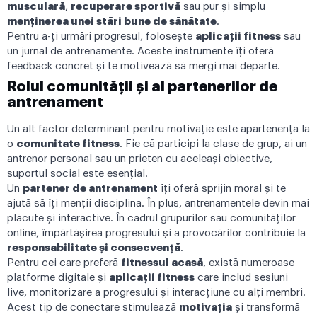
musculară
,
recuperare sportivă
sau pur și simplu
menținerea unei stări bune de sănătate
.
Pentru a-ți urmări progresul, folosește
aplicații fitness
sau
un jurnal de antrenamente. Aceste instrumente îți oferă
feedback concret și te motivează să mergi mai departe.
Rolul comunității și al partenerilor de
antrenament
Un alt factor determinant pentru motivație este apartenența la
o
comunitate fitness
. Fie că participi la clase de grup, ai un
antrenor personal sau un prieten cu aceleași obiective,
suportul social este esențial.
Un
partener de antrenament
îți oferă sprijin moral și te
ajută să îți menții disciplina. În plus, antrenamentele devin mai
plăcute și interactive. În cadrul grupurilor sau comunităților
online, împărtășirea progresului și a provocărilor contribuie la
responsabilitate și consecvență
.
Pentru cei care preferă
fitnessul acasă
, există numeroase
platforme digitale și
aplicații fitness
care includ sesiuni
live, monitorizare a progresului și interacțiune cu alți membri.
Acest tip de conectare stimulează
motivația
și transformă