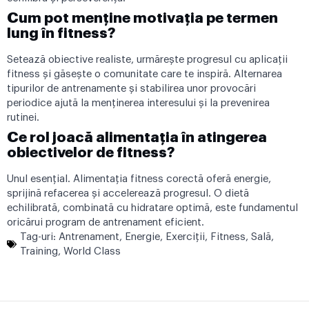
Cum pot menține motivația pe termen
lung în fitness?
Setează obiective realiste, urmărește progresul cu aplicații
fitness și găsește o comunitate care te inspiră. Alternarea
tipurilor de antrenamente și stabilirea unor provocări
periodice ajută la menținerea interesului și la prevenirea
rutinei.
Ce rol joacă alimentația în atingerea
obiectivelor de fitness?
Unul esențial. Alimentația fitness corectă oferă energie,
sprijină refacerea și accelerează progresul. O dietă
echilibrată, combinată cu hidratare optimă, este fundamentul
oricărui program de antrenament eficient.
Tag-uri:
Antrenament
,
Energie
,
Exerciţii
,
Fitness
,
Sală
,
Training
,
World Class