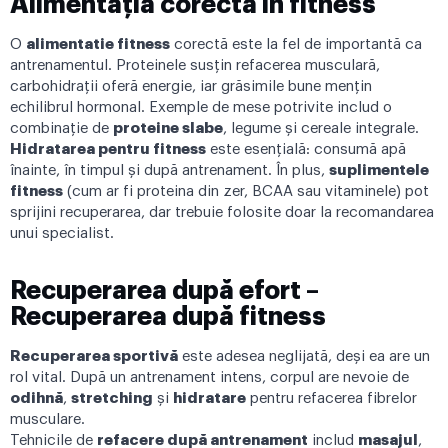
Alimentația corectă în fitness
O
alimentatie fitness
corectă este la fel de importantă ca
antrenamentul. Proteinele susțin refacerea musculară,
carbohidrații oferă energie, iar grăsimile bune mențin
echilibrul hormonal. Exemple de mese potrivite includ o
combinație de
proteine
slabe
, legume și cereale integrale.
Hidratarea pentru fitness
este esențială: consumă apă
înainte, în timpul și după antrenament. În plus,
suplimentele
fitness
(cum ar fi proteina din zer, BCAA sau vitaminele) pot
sprijini recuperarea, dar trebuie folosite doar la recomandarea
unui specialist.
Recuperarea după efort –
Recuperarea după fitness
Recuperarea sportivă
este adesea neglijată, deși ea are un
rol vital. După un antrenament intens, corpul are nevoie de
odihnă
,
stretching
și
hidratare
pentru refacerea fibrelor
musculare.
Tehnicile de
refacere după antrenament
includ
masajul
,