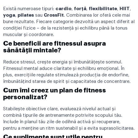
Există numeroase tipuri:
cardio
,
forță
,
flexibilitate
,
HIIT
,
yoga
,
pilates
sau
CrossFit
. Combinarea lor oferă cele mai
bune rezultate. Fiecare categorie dezvoltă un aspect diferit al
condiției fizice – de la rezistență și echilibru până la tonus
muscular și coordonare.
Ce beneficii are fitnessul asupra
sănătății mintale?
Reduce stresul, crește energia și îmbunătățește somnul.
Fitnessul mental aduce claritate și echilibru emoțional. În
plus, exercițiile regulate stimulează producția de endorfine,
îmbunătățind starea de spirit și capacitatea de concentrare.
Cum îmi creez un plan de fitness
personalizat?
Stabilește obiective clare, evaluează nivelul actual și
combină tipurile de antrenamente potrivite scopului tău.
Include în planul tău zile de odihnă activă și recuperare,
pentru a menține un ritm sustenabil și a evita suprasolicitarea.
Ce suplimente sunt utile pentru