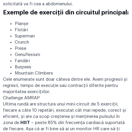
solicitată va fi cea a abdomenului.
Exemple de exerciții din circuitul principal:
Planșe
Flotări
Superman
Crunch
Prese
Genuflexiuni
Fandări
Burpees
Mountain Climbers
Cele enumerate sunt doar câteva dintre ele. Avem progresii și
regresii, tempo de execuție sau contracții diferite pentru
majoritatea exercițiilor.
Challenge AMRAP
Ultima rundă are structura unui mini-circuit de 5 exerciții,
fiecare a câte 10 repetări, executat cât mai repede, corect și
eficient, și are ca scop creșterea și menținerea pulsului în
zona de
HIIT
– peste 85% din frecvența cardiacă suportată
de fiecare. Așa că ar fi bine să ai un monitor HR care să-ți