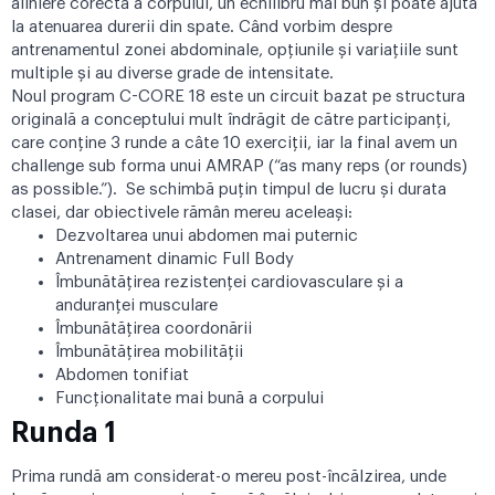
aliniere corectă a corpului, un echilibru mai bun și poate ajuta
la atenuarea durerii din spate. Când vorbim despre
antrenamentul zonei abdominale, opțiunile și variațiile sunt
multiple și au diverse grade de intensitate.
Noul program C-CORE 18 este un circuit bazat pe structura
originală a conceptului mult îndrăgit de către participanți,
care conține 3 runde a câte 10 exerciții, iar la final avem un
challenge sub forma unui AMRAP (“as many reps (or rounds)
as possible.”). Se schimbă puțin timpul de lucru și durata
clasei, dar obiectivele rămân mereu aceleași:
Dezvoltarea unui abdomen mai puternic
Antrenament dinamic Full Body
Îmbunătățirea rezistenței cardiovasculare și a
anduranței musculare
Îmbunătățirea coordonării
Îmbunătățirea mobilității
Abdomen tonifiat
Funcționalitate mai bună a corpului
Runda 1
Prima rundă am considerat-o mereu post-încălzirea, unde