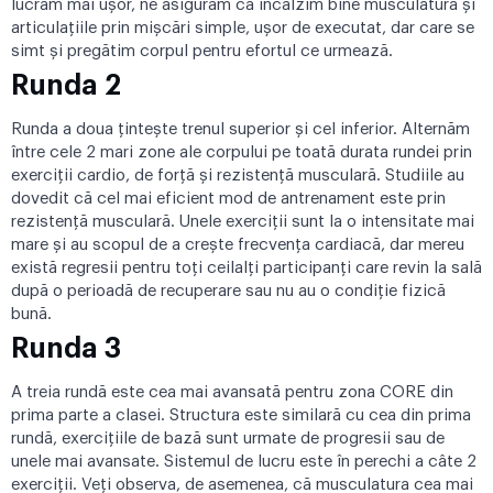
lucrăm mai ușor, ne asigurăm că încălzim bine musculatura și
articulațiile prin mișcări simple, ușor de executat, dar care se
simt și pregătim corpul pentru efortul ce urmează.
Runda 2
Runda a doua țintește trenul superior și cel inferior. Alternăm
între cele 2 mari zone ale corpului pe toată durata rundei prin
exerciții cardio, de forță și rezistență musculară. Studiile au
dovedit că cel mai eficient mod de antrenament este prin
rezistență musculară. Unele exerciții sunt la o intensitate mai
mare și au scopul de a crește frecvența cardiacă, dar mereu
există regresii pentru toți ceilalți participanți care revin la sală
după o perioadă de recuperare sau nu au o condiție fizică
bună.
Runda 3
A treia rundă este cea mai avansată pentru zona CORE din
prima parte a clasei. Structura este similară cu cea din prima
rundă, exercițiile de bază sunt urmate de progresii sau de
unele mai avansate. Sistemul de lucru este în perechi a câte 2
exerciții. Veți observa, de asemenea, că musculatura cea mai