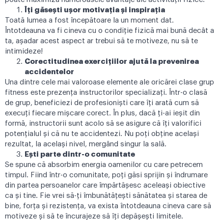
Îți găsești ușor motivația și inspirația
Toată lumea a fost începătoare la un moment dat.
Întotdeauna va fi cineva cu o condiție fizică mai bună decât a
ta, așadar acest aspect ar trebui să te motiveze, nu să te
intimideze!
Corectitudinea exercițiilor ajută la prevenirea
accidentelor
Una dintre cele mai valoroase elemente ale oricărei clase grup
fitness este prezența instructorilor specializați. Într-o clasă
de grup, beneficiezi de profesioniști care îți arată cum să
execuți fiecare mișcare corect. În plus, dacă ți-ai ieșit din
formă, instructorii sunt acolo să se asigure că îți valorifici
potențialul și că nu te accidentezi. Nu poți obține același
rezultat, la același nivel, mergând singur la sală.
Ești parte dintr-o comunitate
Se spune că absorbim energia oamenilor cu care petrecem
timpul. Fiind într-o comunitate, poți găsi sprijin și îndrumare
din partea persoanelor care împărtășesc aceleași obiective
ca și tine. Fie vrei să-ți îmbunătățești sănătatea și starea de
bine, forța și rezistența, va exista întotdeauna cineva care să
motiveze și să te încurajeze să îți depășești limitele.