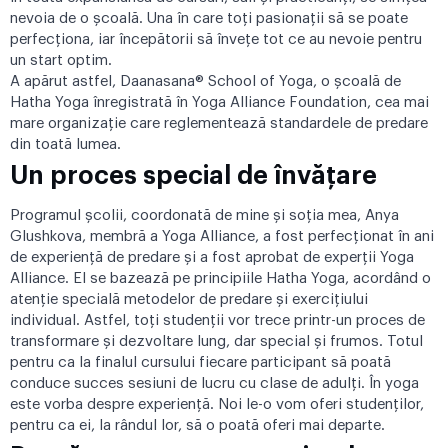
nevoia de o școală. Una în care toți pasionații să se poate
perfecționa, iar începătorii să învețe tot ce au nevoie pentru
un start optim.
A apărut astfel, Daanasana® School of Yoga, o școală de
Hatha Yoga înregistrată în Yoga Alliance Foundation, cea mai
mare organizație care reglementează standardele de predare
din toată lumea.
Un proces special de învățare
Programul școlii, coordonată de mine și soția mea, Anya
Glushkova, membră a Yoga Alliance, a fost perfecționat în ani
de experiență de predare și a fost aprobat de experții Yoga
Alliance. El se bazează pe principiile Hatha Yoga, acordând o
atenție specială metodelor de predare și exercițiului
individual. Astfel, toți studenții vor trece printr-un proces de
transformare și dezvoltare lung, dar special și frumos. Totul
pentru ca la finalul cursului fiecare participant să poată
conduce succes sesiuni de lucru cu clase de adulți. În yoga
este vorba despre experiență. Noi le-o vom oferi studenților,
pentru ca ei, la rândul lor, să o poată oferi mai departe.