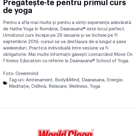
Pregătește-te pentru primul curs
de yoga
Pentru a afla mai multe și pentru a simți experiența adevărată
de Hatha Yoga în România, Daanasana® este locul perfect.
Următorul curs începe pe 29 ianuarie și se încheie pe 11
septembrie 2016; cursul se va desfășura de-a lungul a șase
weekenduri. Practica individuală între sesiune va fi
obligatorie. Mai multe informații găsești contactând Move On
Fitness Education cu referire la Daanasana® School of Yoga.
Foto: Greenmind
Tag-uri:
Antrenament
,
Body&Mind
,
Daanasana
,
Energie
,
Meditaţie
,
Odihnă
,
Relaxare
,
Wellness
,
Yoga