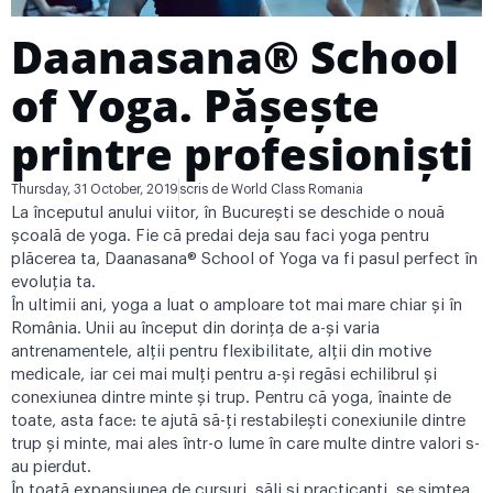
Daanasana® School
of Yoga. Pășește
printre profesioniști
Thursday, 31 October, 2019
scris de
World Class Romania
La începutul anului viitor, în București se deschide o nouă
școală de yoga. Fie că predai deja sau faci yoga pentru
plăcerea ta, Daanasana® School of Yoga va fi pasul perfect în
evoluţia ta.
În ultimii ani, yoga a luat o amploare tot mai mare chiar și în
România. Unii au început din dorința de a-și varia
antrenamentele, alții pentru flexibilitate, alții din motive
medicale, iar cei mai mulți pentru a-și regăsi echilibrul și
conexiunea dintre minte și trup. Pentru că yoga, înainte de
toate, asta face: te ajută să-ți restabilești conexiunile dintre
trup și minte, mai ales într-o lume în care multe dintre valori s-
au pierdut.
În toată expansiunea de cursuri, săli și practicanți, se simțea