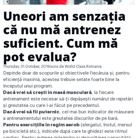
Uneori am senzația
că nu mă antrenez
suficient. Cum mă
pot evalua?
Thursday, 31 October, 2019
scris de
World Class Romania
Depinde doar de scopurile și obiectivele fiecăruia şi, pentru
eficiență maximă, acestea trebuie setate foarte bine la
începutul unui program.
Dacă vrei să creşti în masă musculară
, la fiecare
antrenament este necesar să-ţi depăşeşti numărul de repetări
şi greutatea cu care l-ai făcut pe precedentul.
Dacă vrei să fii puternic
, cel mai bun indicator de măsurare
a antrenamentului este greutatea discurilor de pe bară.
Pentru exerciţiile în regim aerob
(alergatul, înotul, mersul
pe bicicletă etc.), indicele după care te ghidezi este ritmul
cardiac. Pentru arderea grăsimilor şi dezvoltarea capacităţii