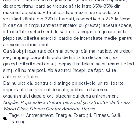
de efort, ritmul cardiac trebuie să fie între 65%-85% din
maximul acestuia. Ritmul cardiac maxim se calculează
scăzând vârsta din 220 la bărbaţi, respectiv din 226 la femei.
În caz că în timpul antrenamentelor cu greutăți acesta scade,
introdu între seturi serii de sărituri , alergări cu genunchii la
piept sau diferite exerciții cardio de intensitate medie, pentru
a reveni la ritmul dorit.
Ca să obţii rezultate cât mai bune şi cât mai rapide, va trebui
să-ţi împingi corpul dincolo de limita lui de confort, să
găseşti diferite căi de a-ţi depăşi limitele şi să nu renunţi când
simţi că nu mai poţi. Abia atunci începi, de fapt, să te
antrenezi eficient.
Dar nu uita că, pentru a-ti atinge obiectivele, un rol foarte
important îl au şi stilul de viaţă, odihna, refacerea
organismului după efort, strechingul după antrenament.
Bogdan Popa
este antrenor personal și instructor de fitness
World Class Fitness Center America House.
Tag-uri:
Antrenament
,
Energie
,
Exerciţii
,
Fitness
,
Sală
,
Training