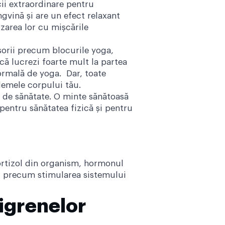
ii extraordinare pentru
ngvină și are un efect relaxant
izarea lor cu mișcările
sorii precum blocurile yoga,
că lucrezi foarte mult la partea
ormală de yoga. Dar, toate
blemele corpului tău.
lă de sănătate. O minte sănătoasă
 pentru sănătatea fizică și pentru
cortizol din organism, hormonul
e, precum stimularea sistemului
igrenelor