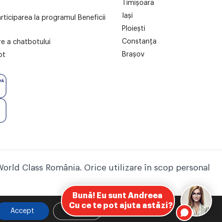
Timișoara
Iași
articiparea la programul Beneficii
Ploiești
Constanța
are a chatbotului
Brașov
ot
World Class România. Orice utilizare în scop personal
Accept
Setari