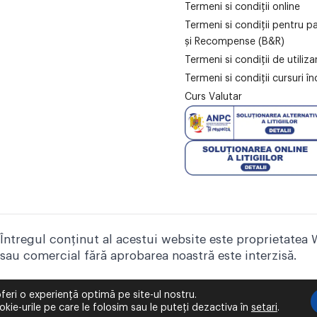
Termeni si condiții online
Termeni si condiții pentru p
și Recompense (B&R)
Termeni si condiții de utiliz
Termeni si condiții cursuri în
Curs Valutar
Întregul conținut al acestui website este proprietatea 
sau comercial fără aprobarea noastră este interzisă.
feri o experiență optimă pe site-ul nostru.
kie-urile pe care le folosim sau le puteți dezactiva în
setari
.