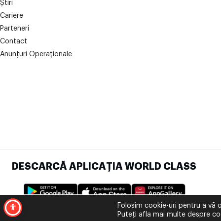
Știri
Cariere
Parteneri
Contact
Anunțuri Operaționale
DESCARCĂ APLICAȚIA WORLD CLASS
Folosim cookie-uri pentru a vă o
Puteți afla mai multe despre coo