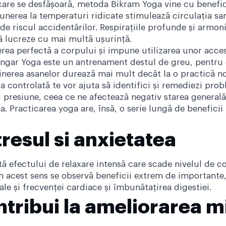
n care se desfășoară, metoda Bikram Yoga vine cu benefic
punerea la temperaturi ridicate stimulează circulația sa
de riscul accidentărilor. Respirațiile profunde și armon
ă lucreze cu mai multă ușurință.
erea perfectă a corpului și impune utilizarea unor acce
yengar Yoga este un antrenament destul de greu, pentru 
ținerea asanelor durează mai mult decât la o practică n
a controlată te vor ajuta să identifici și remediezi pro
 și presiune, ceea ce ne afectează negativ starea genera
a. Practicarea yoga are, însă, o serie lungă de beneficii
resul si anxietatea
tă efectului de relaxare intensă care scade nivelul de 
t în acest sens se observă beneficii extrem de important
ale și frecvenței cardiace și îmbunătațirea digestiei.
tribui la ameliorarea m