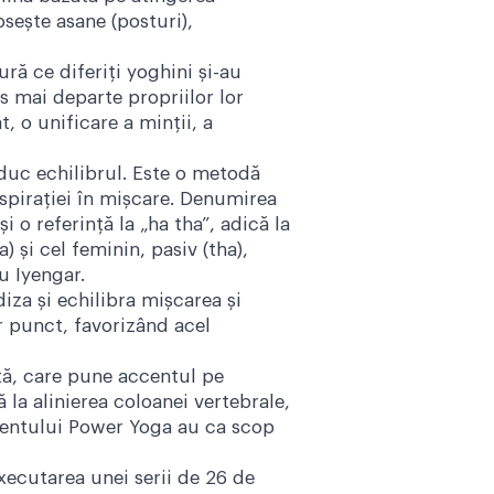
osește asane (posturi),
ră ce diferiți yoghini și-au
is mai departe propriilor lor
, o unificare a minții, a
aduc echilibrul. Este o metodă
espirației în mișcare. Denumirea
 o referință la „ha tha”, adică la
 și cel feminin, pasiv (tha),
u Iyengar.
iza și echilibra mișcarea și
ur punct, favorizând acel
tă, care pune accentul pe
la alinierea coloanei vertebrale,
amentului Power Yoga au ca scop
ecutarea unei serii de 26 de