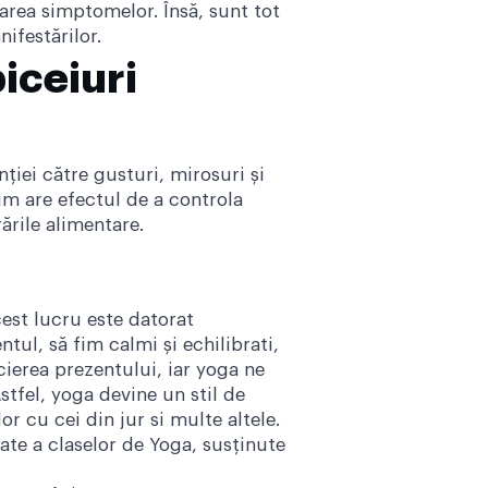
area simptomelor. Însă, sunt tot
ifestărilor.
iceiuri
ției către gusturi, mirosuri și
im are efectul de a controla
ările alimentare.
cest lucru este datorat
ul, să fim calmi și echilibrati,
cierea prezentului, iar yoga ne
stfel, yoga devine un stil de
or cu cei din jur si multe altele.
tate a claselor de Yoga, susținute