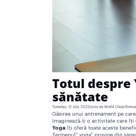
Totul despre Y
sănătate
Tuesday, 12 July, 2022
scris de
World Class Roma
Găsirea unui antrenament pe care s
Imaginează-ți o activitate care îți 
Yoga
îți oferă toate aceste benefi
Termenul” yoga” provine din sanscr