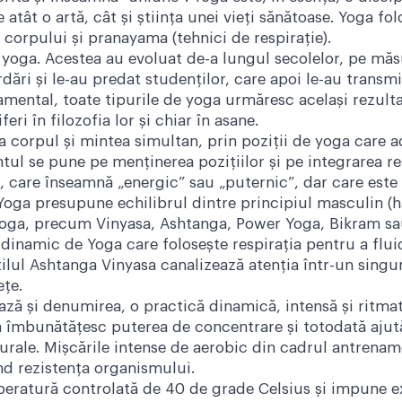
 atât o artă, cât și știința unei vieți sănătoase. Yoga fol
corpului și pranayama (tehnici de respirație).
e yoga. Acestea au evoluat de-a lungul secolelor, pe măsu
ordări și le-au predat studenților, care apoi le-au transm
amental, toate tipurile de yoga urmăresc același rezultat
feri în filozofia lor și chiar în asane.
a corpul și mintea simultan, prin poziții de yoga care 
ntul se pune pe menținerea pozițiilor și pe integrarea r
 care înseamnă „energic” sau „puternic”, dar care este și
Yoga presupune echilibrul dintre principiul masculin (ha)
 yoga, precum Vinyasa, Ashtanga, Power Yoga, Bikram sa
 dinamic de Yoga care folosește respirația pentru a fluid
Stilul Ashtanga Vinyasa canalizează atenția într-un sing
ețe.
ză și denumirea, o practică dinamică, intensă și ritma
 îmbunătăţesc puterea de concentrare şi totodată ajută 
turale. Mişcările intense de aerobic din cadrul antren
nd rezistenţa organismului.
eratură controlată de 40 de grade Celsius și impune ex