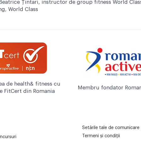
Beatrice Țintari, instructor de group fitness World Cla
ng
,
World Class
ea de health& fitness cu
Membru fondator Roman
re FitCert din Romania
Setările tale de comunicare
Termeni și condiții
ncursuri