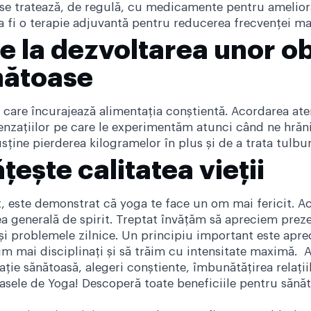
 se tratează, de regulă, cu medicamente pentru amelior
 fi o terapie adjuvantă pentru reducerea frecvenței man
e la dezvoltarea unor ob
nătoase
care încurajează alimentația conștientă. Acordarea aten
 senzațiilor pe care le experimentăm atunci când ne hrăn
sține pierderea kilogramelor în plus și de a trata tulbur
ește calitatea vieții
it, este demonstrat că yoga te face un om mai fericit. A
 generală de spirit. Treptat învățăm să apreciem prezent
și problemele zilnice. Un principiu important este apre
 fim mai disciplinați și să trăim cu intensitate maximă. A
ație sănătoasă, alegeri conștiente, îmbunătățirea relațiil
 clasele de Yoga! Descoperă toate beneficiile pentru sănă