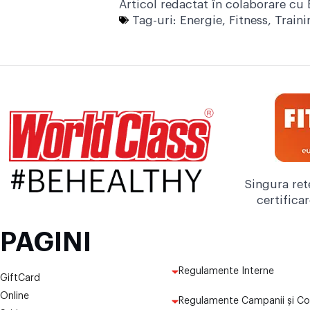
Articol redactat în colaborare cu 
Tag-uri:
Energie
,
Fitness
,
Traini
Singura ret
certifica
PAGINI
Regulamente Interne
GiftCard
Online
Regulamente Campanii și Co