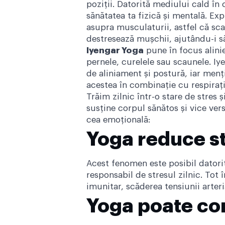
poziții. Datorită mediului cald î
sănătatea ta fizică și mentală. Ex
asupra musculaturii, astfel că sca
destresează mușchii, ajutându-i s
Iyengar Yoga
pune în focus alini
pernele, curelele sau scaunele. I
de aliniament și postură, iar men
acestea în combinație cu respirați
Trăim zilnic într-o stare de stres
susține corpul sănătos și vice vers
cea emoțională:
Yoga reduce st
Acest fenomen este posibil datori
responsabil de stresul zilnic. To
imunitar, scăderea tensiunii arteri
Yoga poate con