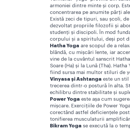
armoniei dintre minte și corp. Este
concentrarea pe anumite părți ale 
Există zeci de tipuri, sau școli, d
dezvoltat propriile filozofii și ab
studenți și discipoli. În mod fund
corpului și a spiritului, deși pot di
Hatha Yoga
are scopul de a relax
blândă, cu mișcări lente, iar acce
vine de la cuvântul sanscrit Hatha,
Soare (Ha) și la Lună (Tha). Hatha 
fiind sursa mai multor stiluri de
Vinyasa și Ashtanga
este un stil
trecerea dintr-o postură în alta. 
echilibru dintre stabilitate și supl
Power Yoga
este așa cum sugerea
mișcare. Exerciţiile de Power Yoga
corectând astfel deficienţele pos
tonifierea musculaturii amplificâ
Bikram Yoga
se execută la o temp