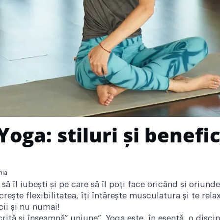
oga: stiluri și benefi
nia
ă îl iubești și pe care să îl poți face oricând și oriund
crește flexibilitatea, îți întărește musculatura și te rel
cii și nu numai!
ită și înseamnă” uniune”. Yoga este, în esență, o disci