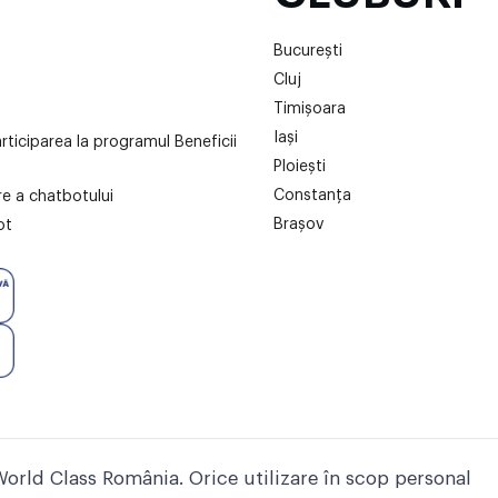
București
Cluj
Timișoara
Iași
articiparea la programul Beneficii
Ploiești
Constanța
are a chatbotului
Brașov
ot
World Class România. Orice utilizare în scop personal