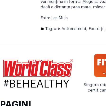
vei menține în formă. Alege să vezi
dacă e distanța prea mare, măcar c
Foto: Les Mills
Tag-uri:
Antrenament
,
Exerciţii
Singura ret
certifica
PAGINI