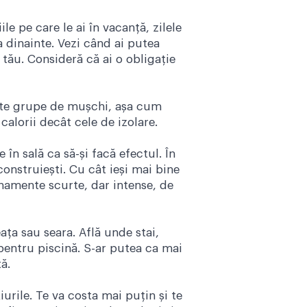
le pe care le ai în vacanță, zilele
ea dinainte. Vezi când ai putea
 tău. Consideră că ai o obligație
ulte grupe de mușchi, așa cum
alorii decât cele de izolare.
în sală ca să-și facă efectul. În
construiești. Cu cât ieși mai bine
enamente scurte, dar intense, de
ața sau seara. Află unde stai,
 pentru piscină. S-ar putea ca mai
ă.
iurile. Te va costa mai puțin și te