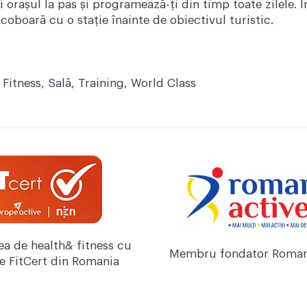
 orașul la pas și programează-ți din timp toate zilele. În
oboară cu o stație înainte de obiectivul turistic.
,
Fitness
,
Sală
,
Training
,
World Class
ea de health& fitness cu
Membru fondator Roman
re FitCert din Romania