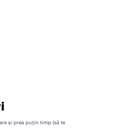
i
re și prea puțin timp (să te