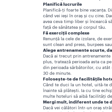
Planifică lucrurile
Planifică-ți foarte bine vacanța. D
când vei ieși în oraș și cu cine. Da
avea ceva timp liber și încearcă s
față de sănătatea și corpul tău.
Fă exerciții complexe
Renunță la cele de izolare, de ex
sunt clean and press, burpees sau 
Alege antrenamente scurte, da
Dacă ai trecut prin antrenamente ti
plus, tratează perioada asta ca pe
din perioada sărbătorilor, cu atât
30 de minute.
Folosește-te de facilitățile hot
Când te duci la un hotel, uită-te d
înainte să plătești. Ia cu tine ec
multe hoteluri să aibă facilități d
Mergi mult, indiferent unde te 
Dacă vei călători într-un oraș stră