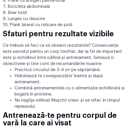
6. Plank cu atingeri palmă-umăr
7. Bicicleta abdominală
8. Bear hold
9. Lunges cu răsucire
10. Plank lateral cu ridicare de șold
Sfaturi pentru rezultate vizibile
Ce trebuie să faci ca să observi rezultatele? Consecvența
este secretul pentru un corp tonifiat, dar la fel de important
este și echilibrul între odihnă și antrenament. Setează-ți
obiectivele și ține cont de recomandările noastre:
Practică circuitul de 3-4 ori pe săptămână.
Hidratează-te corespunzător înainte și după
antrenament.
Combină antrenamentele cu o alimentație echilibrată și
bogată în proteine.
Nu neglija odihna! Mușchii cresc și se refac în timpul
repausului.
Antrenează-te pentru corpul de
vară la care ai visat