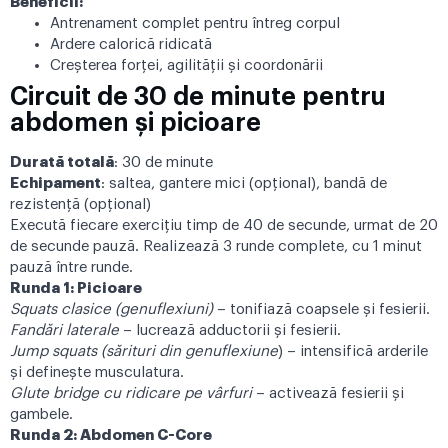
Beneficii:
Antrenament complet pentru întreg corpul
Ardere calorică ridicată
Creșterea forței, agilității și coordonării
Circuit de 30 de minute pentru
abdomen și picioare
Durată totală
: 30 de minute
Echipament
: saltea, gantere mici (opțional), bandă de
rezistență (opțional)
Execută fiecare exercițiu timp de 40 de secunde, urmat de 20
de secunde pauză. Realizează 3 runde complete, cu 1 minut
pauză între runde.
Runda 1: Picioare
Squats clasice (genuflexiuni)
– tonifiază coapsele și fesierii.
Fandări laterale
– lucrează adductorii și fesierii.
Jump squats (sărituri din genuflexiune
) – intensifică arderile
și definește musculatura.
Glute bridge cu ridicare pe vârfuri
– activează fesierii și
gambele.
Runda 2: Abdomen C-Core