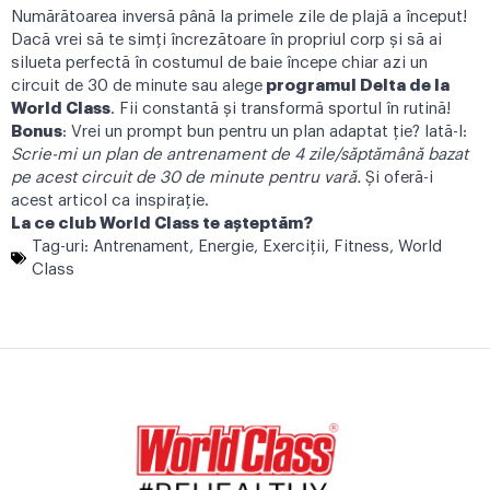
Numărătoarea inversă până la primele zile de plajă a început!
Dacă vrei să te simți încrezătoare în propriul corp și să ai
silueta perfectă în costumul de baie începe chiar azi un
circuit de 30 de minute sau alege
programul Delta
de la
World Class
. Fii constantă și transformă sportul în rutină!
Bonus
: Vrei un prompt bun pentru un plan adaptat ție? Iată-l:
Scrie-mi un plan de antrenament de 4 zile/săptămână bazat
pe acest circuit de 30 de minute pentru vară.
Și oferă-i
acest articol ca inspirație.
La ce
club World Class
te așteptăm?
Tag-uri:
Antrenament
,
Energie
,
Exerciţii
,
Fitness
,
World
Class