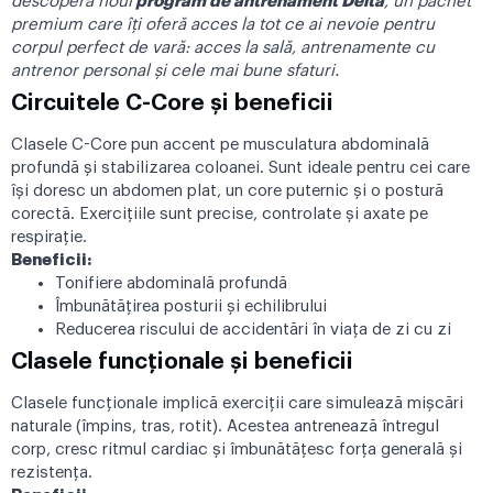
descoperă noul
program de antrenament Delta
, un pachet
premium care îți oferă acces la tot ce ai nevoie pentru
corpul perfect de vară: acces la sală, antrenamente cu
antrenor personal și cele mai bune sfaturi.
Circuitele C-Core și beneficii
Clasele C-Core pun accent pe musculatura abdominală
profundă și stabilizarea coloanei. Sunt ideale pentru cei care
își doresc un abdomen plat, un core puternic și o postură
corectă. Exercițiile sunt precise, controlate și axate pe
respirație.
Beneficii:
Tonifiere abdominală profundă
Îmbunătățirea posturii și echilibrului
Reducerea riscului de accidentări în viața de zi cu zi
Clasele funcționale și beneficii
Clasele funcționale implică exerciții care simulează mișcări
naturale (împins, tras, rotit). Acestea antrenează întregul
corp, cresc ritmul cardiac și îmbunătățesc forța generală și
rezistența.