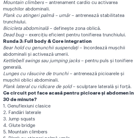
Mountain climbers
– antrenament cardio cu activarea
mușchilor abdominali.
Plank cu atingeri palmă – umăr
– antrenează stabilitatea
trunchiului.
Bicicleta abdominală
– definește zona oblică.
Dead bug
– exercițiu eficient pentru tonifierea trunchiului.
Runda 3: Full body & Core integration
Bear hold cu genunchii suspendați
– încordează mușchii
abdominali și activează umerii.
Kettlebell swings sau jumping jacks
– pentru puls și tonifiere
generală.
Lunges cu răsucire de trunchi
– antrenează picioarele și
mușchii oblici abdominali.
Plank lateral cu ridicare de șold
– sculptare laterală și forță.
Ce circuit pot face acasă pentru picioare și abdomen în
30 de minute?
1. Genuflexiuni clasice
2. Fandări laterale
3. Jump squats
4. Glute bridge
5. Mountain climbers