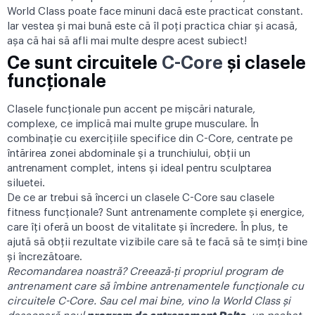
World Class poate face minuni dacă este practicat constant.
Iar vestea și mai bună este că îl poți practica chiar și acasă,
așa că hai să afli mai multe despre acest subiect!
Ce sunt circuitele
C-Core
și clasele
funcționale
Clasele funcționale pun accent pe mișcări naturale,
complexe, ce implică mai multe grupe musculare. În
combinație cu exercițiile specifice din C-Core, centrate pe
întărirea zonei abdominale și a trunchiului, obții un
antrenament complet, intens și ideal pentru sculptarea
siluetei.
De ce ar trebui să încerci un clasele C-Core sau
clasele
fitness funcționale
? Sunt antrenamente complete și energice,
care îți oferă un boost de vitalitate și încredere. În plus, te
ajută să obții rezultate vizibile care să te facă să te simți bine
și încrezătoare.
Recomandarea noastră? Creează-ți propriul program de
antrenament care să îmbine antrenamentele funcționale cu
circuitele C-Core. Sau cel mai bine, vino la World Class și