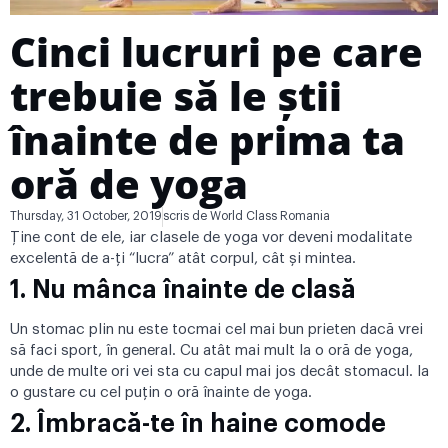
Cinci lucruri pe care
trebuie să le știi
înainte de prima ta
oră de yoga
Thursday, 31 October, 2019
scris de
World Class Romania
Ține cont de ele, iar clasele de yoga vor deveni modalitate
excelentă de a-ți “lucra” atât corpul, cât și mintea.
1.
Nu mânca înainte de clasă
Un stomac plin nu este tocmai cel mai bun prieten dacă vrei
să faci sport, în general. Cu atât mai mult la o oră de yoga,
unde de multe ori vei sta cu capul mai jos decât stomacul. Ia
o gustare cu cel puțin o oră înainte de yoga.
2.
Îmbracă-te în haine comode