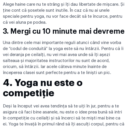
Alege haine care nu te strâng și îți dau libertate de mișcare. Și
ține cont că șosetele sunt inutile. În caz că nu ai unele
speciale pentru yoga, nu vor face decât să te încurce, pentru
că vei aluna pe podea.
3.
Mergi cu 10 minute mai devreme
Una dintre cele mai importante reguli atunci când vine vorba
de “codul de conduită” la yoga este să nu întârzii. Pentru că îi
vei deranja pe ceilalți, nu vei mai avea unde să îți așezi
salteaua și majoritatea instructorilor nu sunt de acord,
oricum, să întârzii. Iar acele câteva minute înainte de
începerea clasei sunt perfecte pentru a te liniști un pic.
4.
Yoga nu este o
competiție
Deși la început vei avea tendința să te uiți în jur, pentru a te
asigura că faci bine asanele, nu este o idee prea bună să intri
în competiție cu ceilalți și să încerci să te miști mai bine ca
ei. Yoga te învață în primul rând să îți asculți corpul, pentru că