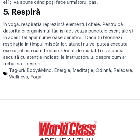
el îți va spune când poți face următorul pas.
5.
Respiră
În yoga, respirația reprezintă elementul cheie. Pentru că
datorită ei organismul tău își activează punctele esențiale și
în acest fel apar numeroase beneficii. Dacă tu blochezi
respirația în timpul mișcărilor, atunci nu vei putea executa
exercițiul așa cum trebuie. Oricât de ciudat ți s-ar părea,
ascultă cu atenție indicațiile instructorului despre cum ar
trebui să… respiri.
Tag-uri:
Body&Mind
,
Energie
,
Meditaţie
,
Odihnă
,
Relaxare
,
Wellness
,
Yoga