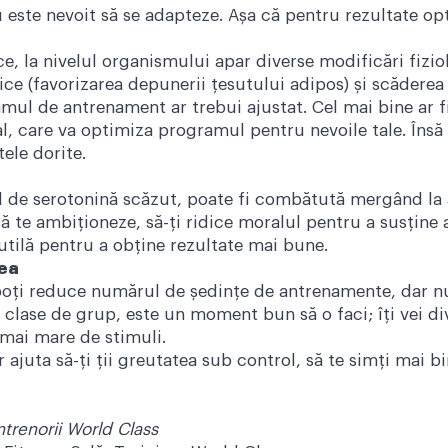
este nevoit să se adapteze. Așa că pentru rezultate opti
e, la nivelul organismului apar diverse modificări fizi
ice (favorizarea depunerii țesutului adipos) și scăderea n
ul de antrenament ar trebui ajustat. Cel mai bine ar fi
 care va optimiza programul pentru nevoile tale. Însă t
ele dorite.
lul de serotonină scăzut, poate fi combătută mergând 
să te ambiționeze, să-ți ridice moralul pentru a susține
 utilă pentru a obține rezultate mai bune.
tea
oți reduce numărul de ședințe de antrenamente, dar nu u
lase de grup, este un moment bun să o faci; îți vei diver
 mai mare de stimuli.
ajuta să-ți ții greutatea sub control, să te simți mai bi
ntrenorii World Class