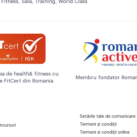
,
Fitness
,
Sală
,
Training
,
World Class
ea de health& fitness cu
Membru fondator Roman
re FitCert din Romania
Setările tale de comunicare
Termeni și condiții
ncursuri
Termeni si condiții online