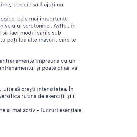
me, trebuie să îl ajuți cu
ologice, cele mai importante
ivelului serotoninei. Astfel, în
 să faci modificările sub
u poți lua alte măsuri, care te
la antrenamente împreună cu un
 antrenamentul și poate chiar va
ita să crești intensitatea. În
sifica rutina de exerciții și îi
ne și mai activ – lucruri esențiale