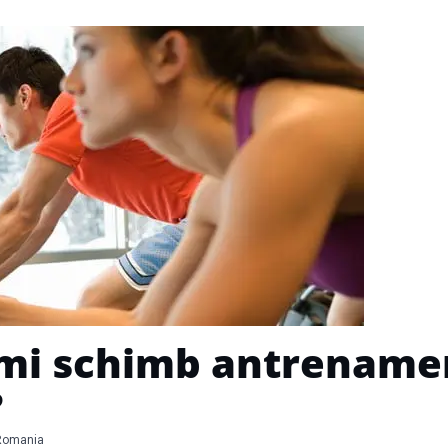
 îmi schimb antrename
?
Romania