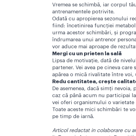
Vremea se schimbă, iar corpul tău 
antrenamentele potrivite.
Odată cu apropierea sezonului rec
fiind: încetinirea funcției metabol
urma acestor schimbări, și program
îndrumarea unui antrenor personal,
vor aduce mai aproape de rezultat
Mergi cu un prieten la sală
Lipsa de motivație, dată de nive
partener. Vei avea pe cineva care 
apărea o mică rivalitate între voi,
Redu cantitatea, crește calita
De asemenea, dacă simți nevoia, p
caz că până acum nu participai la c
vei oferi organismului o varietate
Toate aceste mici schimbări te vor 
pe timp de iarnă.
Articol redactat in colaborare cu a