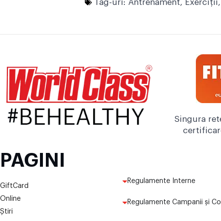
Tag-uri:
Antrenament
,
Exerciţii
Singura ret
certifica
PAGINI
Regulamente Interne
GiftCard
Online
Regulamente Campanii și Co
Știri