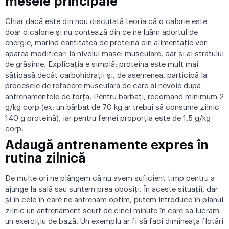
mesele principale
Chiar dacă este din nou discutată teoria că o calorie este
doar o calorie și nu contează din ce ne luăm aportul de
energie, mărind cantitatea de proteină din alimentație vor
apărea modificări la nivelul masei musculare, dar și al stratului
de grăsime. Explicația e simplă: proteina este mult mai
sățioasă decât carbohidrații și, de asemenea, participă la
procesele de refacere musculară de care ai nevoie după
antrenamentele de forță. Pentru bărbați, recomand minimum 2
g/kg corp (ex: un bărbat de 70 kg ar trebui să consume zilnic
140 g proteină), iar pentru femei proporția este de 1,5 g/kg
corp.
Adaugă antrenamente expres în
rutina zilnică
De multe ori ne plângem că nu avem suficient timp pentru a
ajunge la sală sau suntem prea obosiți. În aceste situații, dar
și în cele în care ne antrenăm optim, putem introduce în planul
zilnic un antrenament scurt de cinci minute în care să lucrăm
un exercițiu de bază. Un exemplu ar fi să faci dimineața flotări