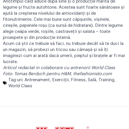
Anotimpul cald aduce după sine și o producție mărită de
legume și fructe autohtone. Acestea sunt foarte sănătoase și
ajută la creșterea nivelului de antioxidanți și de
fitonutrimente. Cele mai bune sunt căpșunile, vișinele,
cireșile, pepenele roșu (ca sursă de hidratare). Dintre legume
alege ceapa verde, roșiile, castraveții și salata – toate
proaspete și din producție internă.
Acum că știi ce trebuie să faci, nu trebuie decât să te duci la
un magazin, să probezi un tricou sau cămașă și să îți
imaginezi cum ai arată dacă umerii, pieptul și brațele ar fi mai
lucrate.
Articol redactat in colaborare cu antrenorii World Class
Foto: Tomas Berdych pentru H&M, thefashionisto.com
Tag-uri:
Antrenament
,
Exerciţii
,
Fitness
,
Sală
,
Training
,
World Class