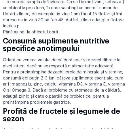
– o metodă simplă de înviorare. Ca să fie motivant, setează-ți
un obiectiv pe o lună, în care să atingi un anumit număr de
flotări zilnice; de exemplu: în ziua 1 am făcut 15 flotări și îmi
doresc ca în ziua 30 să fac 45. Astfel, zilnic adaugi o flotare
în plus p
Până ajungi la obiectul dorit.
Consumă suplimente nutritive
specifice anotimpului
Odată cu venirea valului de căldură apar și dezechilibrele la
nivel intern, dacă nu se respectă o alimentație adecvată.
Pentru a preîntâmpina dezechilibrele de minerale și vitamine,
consumă cel puțin 2-3 luni câteva suplimente esențiale, cum
ar fi magneziu, zinc, calciu, vitamina D3, vitamina E, vitamina
C și Omega-3. Dacă ai probleme cu stomacul de la căldură,
adaugă zilnic și câte o pastilă de probiotice, pentru a
preîntâmpina problemele gastrice.
Profită de fructele și legumele de
sezon