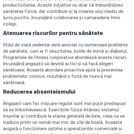
productivitatea. Aceste inițiative nu doar că îmbunătățesc
sănătatea fizică, dar contribuie și la crearea unui mediu de
lucru pozitiv, încurajând colaborarea și camaraderia între
colegi.
Atenuarea riscurilor pentru sănătate
Stilul de viață sedentar este asociat cu numeroase probleme
de sănătate, cum ar fi obezitatea, bolile de inimă și diabetul.
Programele de fitness corporative abordează aceste riscuri,
încurajând angajații să devină activi și să facă alegeri
sănătoase. Această abordare proactivă ajută la prevenirea
problemelor cronice, rezultând o forță de muncă mai
sănătoasă.
Reducerea absenteismului
Angajații care fac mișcare regulat sunt mai puțin predispuși
să se îmbolnăvească. Exercițiile fizice întăresc sistemul
imunitar și contribuie la starea generală de bine, ceea ce se
traduce printr-un număr mai mic de zile de boală. Aceasta
asigură o funcționare optimă a operațiunilor comerciale și