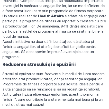
frecventă. Companiile au început să recunoască importanța
investiției în bunăstarea angajaților lor, iar un mod eficient de
a face acest lucru este prin programele de fitness corporate.
Un studiu realizat de
Health Affairs
a arătat că angajații care
participă la programe de fitness au raportat o creștere cu 21%
a productivității lor. De asemenea, 94% dintre angajații care
participă la astfel de programe afirmă că se simt mai bine la
locul de muncă.
Aceste inițiative nu doar că îmbunătățesc sănătatea și
fericirea angajaților, ci oferă și beneficii tangibile pentru
angajatori. Să descoperim împreună avantajele acestor
programe!
Reducerea stresului și a epuizării
Stresul și epuizarea sunt frecvente în mediul de lucru modern,
afectând atât productivitatea, cât și satisfacția angajaților.
Programele de fitness corporate sunt soluția ideală pentru a
ajuta angajații să se reîncarce și să își recâștige echilibrul.
Activitatea fizică eliberează endorfine, acești „hormoni ai
fericirii”, care contribuie la o stare mentală mai bună și la un
nivel de stres mai scăzut.