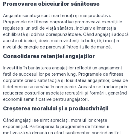
Promovarea obiceiurilor sănătoase
Angajații sănătoși sunt mai fericiți și mai productivi.
Programele de fitness corporative promovează exercițiile
regulate și un stil de viață sănătos, inclusiv alimentația
echilibrată și odihna corespunzătoare. Când angajații adoptă
aceste obiceiuri, devin mai rezistenți la boli și își mențin
nivelul de energie pe parcursul întregii zile de muncă.
Consolidarea retenției angajaților
Investiția în bunăstarea angajaților reflectă un angajament
față de succesul lor pe termen lung. Programele de fitness
corporate cresc satisfacția și loialitatea angajaților, ceea ce
îi determină să rămână în companie. Aceasta se traduce prin
reducerea costurilor asociate recrutării și formării, generând
economii semnificative pentru angajatori.
Creșterea moralului și a productivității
Când angajații se simt apreciați, moralul lor crește
exponențial. Participarea la programele de fitness îi
motivează să depună un efort suplimentar, sporind astfel