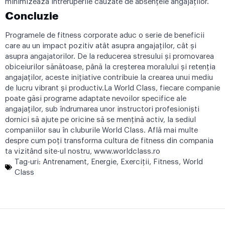
minimizează întreruperile cauzate de absențele angajaților.
Concluzie
Programele de fitness corporate aduc o serie de beneficii
care au un impact pozitiv atât asupra angajaților, cât și
asupra angajatorilor. De la reducerea stresului și promovarea
obiceiurilor sănătoase, până la creșterea moralului și retenția
angajaților, aceste inițiative contribuie la crearea unui mediu
de lucru vibrant și productiv.La World Class, fiecare companie
poate găsi programe adaptate nevoilor specifice ale
angajaților, sub îndrumarea unor instructori profesioniști
dornici să ajute pe oricine să se mențină activ, la sediul
companiilor sau în cluburile World Class. Află mai multe
despre cum poți transforma cultura de fitness din compania
ta vizitând site-ul nostru,
www.worldclass.ro
Tag-uri:
Antrenament
,
Energie
,
Exerciţii
,
Fitness
,
World
Class