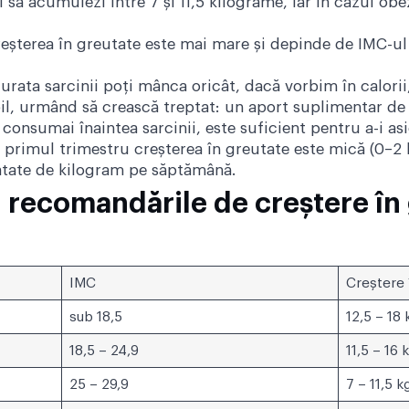
 să acumulezi între 7 și 11,5 kilograme, iar în cazul obezi
reșterea în greutate este mai mare și depinde de IMC-ul 
durata sarcinii poți mânca oricât, dacă vorbim în calori
il, urmând să crească treptat: un aport suplimentar de c
consumai înaintea sarcinii, este suficient pentru a-i as
, în primul trimestru creșterea în greutate este mică (0–2 
ătate de kilogram pe săptămână.
u recomandările de creștere în 
IMC
Creștere 
sub 18,5
12,5 – 18
18,5 – 24,9
11,5 – 16 
25 – 29,9
7 – 11,5 k