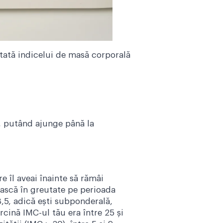
ptată indicelui de masă corporală
l, putând ajunge până la
 îl aveai înainte să rămâi
rească în greutate pe perioada
8,5, adică ești subponderală,
rcină IMC-ul tău era între 25 și