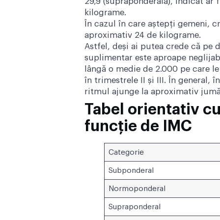
29,9 (supraponderală), indicat ar fi
kilograme.
În cazul în care aștepți gemeni, c
aproximativ 24 de kilograme.
Astfel, deși ai putea crede că pe 
suplimentar este aproape neglijab
lângă o medie de 2.000 pe care le 
în trimestrele II și III. În general
ritmul ajunge la aproximativ jum
Tabel orientativ c
funcție de IMC
Categorie
Subponderal
Normoponderal
Supraponderal