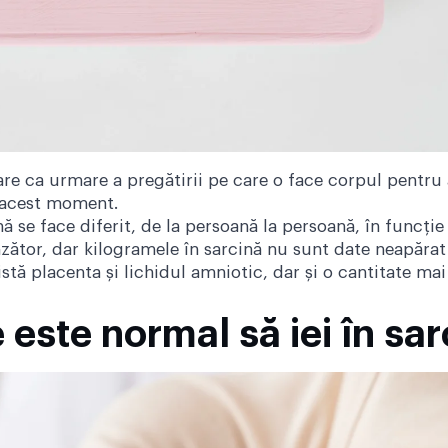
re ca urmare a pregătirii pe care o face corpul pentru 
a acest moment.
 se face diferit, de la persoană la persoană, în funcți
nzător, dar kilogramele în sarcină nu sunt date neapăra
stă placenta și lichidul amniotic, dar și o cantitate ma
este normal să iei în sar