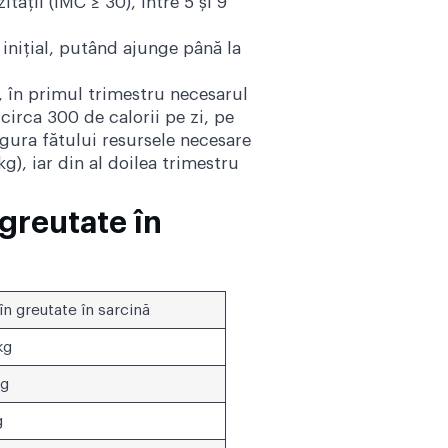
tății (IMC ≥ 30), între 5 și 9
inițial, putând ajunge până la
i, în primul trimestru necesarul
irca 300 de calorii pe zi, pe
igura fătului resursele necesare
kg), iar din al doilea trimestru
greutate în
în greutate în sarcină
 kg
kg
g