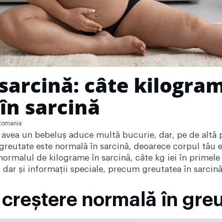
sarcină: câte kilogra
 în sarcină
Romania
ei avea un bebeluș aduce multă bucurie, dar, pe de altă
 greutate este normală în sarcină, deoarece corpul tău 
 normalul de kilograme în sarcină, câte kg iei în primele
, dar și informații speciale, precum greutatea în sarcin
creștere normală în greu