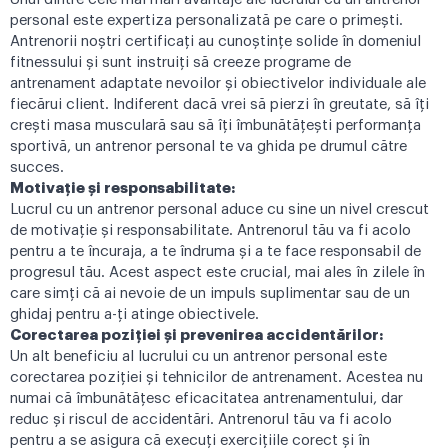
personal este expertiza personalizată pe care o primești.
Antrenorii noștri certificați au cunoștințe solide în domeniul
fitnessului și sunt instruiți să creeze programe de
antrenament adaptate nevoilor și obiectivelor individuale ale
fiecărui client. Indiferent dacă vrei să pierzi în greutate, să îți
crești masa musculară sau să îți îmbunătățești performanța
sportivă, un antrenor personal te va ghida pe drumul către
succes.
Motivație și responsabilitate:
Lucrul cu un antrenor personal aduce cu sine un nivel crescut
de motivație și responsabilitate. Antrenorul tău va fi acolo
pentru a te încuraja, a te îndruma și a te face responsabil de
progresul tău. Acest aspect este crucial, mai ales în zilele în
care simți că ai nevoie de un impuls suplimentar sau de un
ghidaj pentru a-ți atinge obiectivele.
Corectarea poziției și prevenirea accidentărilor:
Un alt beneficiu al lucrului cu un antrenor personal este
corectarea poziției și tehnicilor de antrenament. Acestea nu
numai că îmbunătățesc eficacitatea antrenamentului, dar
reduc și riscul de accidentări. Antrenorul tău va fi acolo
pentru a se asigura că execuți exercițiile corect și în