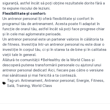
siguranță, astfel încât să poți obține rezultatele dorite fără a
te expune riscului de leziuni.
Flexibilitate și confort:
Un antrenor personal îți oferă flexibilitate și confort în
programul tău de antrenament. Acesta poate fi adaptat în
funcție de orarul tău, astfel încât să poți face progrese chiar
și în cele mai aglomerate perioade.
Un antrenor personal este un partener valoros în călătoria ta
de fitness. Investiția într-un antrenor personal nu este doar o
investiție în corpul tău, ci și în starea ta de bine și în calitatea
vieții tale în general.
Alătură-te comunității #BeHealthy de la World Class și
descoperă puterea transformării personale cu ajutorul unui
antrenor personal dedicat! Aici, fiecare pas către o versiune
mai sănătoasă și mai fericită a ta contează.
Tag-uri:
Antrenament
,
Antrenor personal
,
Energie
,
Fitness
,
Sală
,
Training
,
World Class