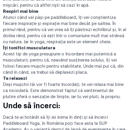
mișcări, pentru că altfel riști să cazi în apă.
Respiri mai bine
Atunci când vei păși pe paddleboard, îți vei conștientiza
fiecare inspirație și expirație mai bine decât pe saltea. În
primul rând, pentru că vei vrea să îți păstrezi echilibrul și, în al
doilea rând, pentru că ești într-o comuniune mult mai strânsă
cu natura. Iar în yoga, respirația este un element cheie.
Îți tonifici musculatura
Acest tip de yoga presupune o încordare mai puternică a
musculaturii, pentru că, neavând susținerea solului, îți vei
folosi fiecare mușchi pentru stabilitate. Unde mai pui că, din
când în când, va trebui să deplasezi placa.
Te relaxezi
Deși mușchii tăi vor fi foarte încordați, te vei relaxa mai bine
ca niciodată. Este demonstrat faptul că sentimentul de
plutire oferă o senzație de liniște, iar tu vei pluti, la propriu.
Unde să încerci:
Dacă te-ai hotărât să îți iei inima în dinți și să încerci
Paddleboard Yoga, în România poți face asta la
SUP
Academy
. Au o variantă destul de largă de evenimente în care