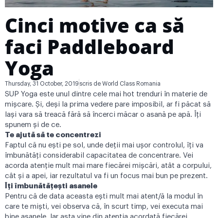
Cinci motive ca să
faci Paddleboard
Yoga
Thursday, 31 October, 2019
scris de
World Class Romania
SUP Yoga este unul dintre cele mai hot trenduri în materie de
mișcare. Și, deși la prima vedere pare imposibil, ar fi păcat să
lași vara să treacă fără să încerci măcar o asană pe apă. Îți
spunem și de ce.
Te ajută să te concentrezi
Faptul că nu ești pe sol, unde deții mai ușor controlul, îți va
îmbunătăți considerabil capacitatea de concentrare. Vei
acorda atenție mult mai mare fiecărei mișcări, atât a corpului,
cât și a apei, iar rezultatul va fi un focus mai bun pe prezent.
Îți îmbunătățești asanele
Pentru că de data aceasta ești mult mai atent/ă la modul în
care te miști, vei observa că, în scurt timp, vei executa mai
bine asanele. Iar asta vine din atenția acordată fiecărei