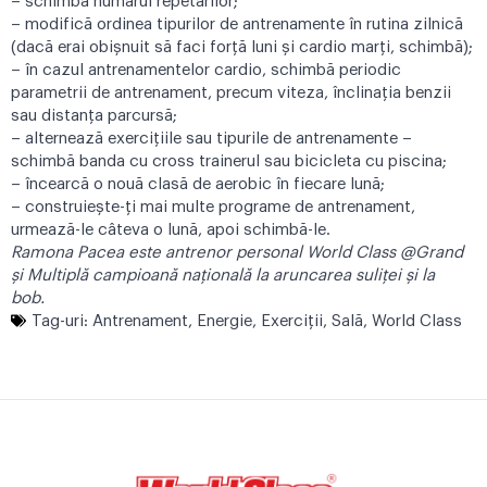
– schimbă numărul repetărilor;
– modifică ordinea tipurilor de antrenamente în rutina zilnică
(dacă erai obișnuit să faci forță luni și cardio marți, schimbă);
– în cazul antrenamentelor cardio, schimbă periodic
parametrii de antrenament, precum viteza, înclinația benzii
sau distanța parcursă;
– alternează exercițiile sau tipurile de antrenamente –
schimbă banda cu cross trainerul sau bicicleta cu piscina;
– încearcă o nouă clasă de aerobic în fiecare lună;
– construiește-ți mai multe programe de antrenament,
urmează-le câteva o lună, apoi schimbă-le.
Ramona Pacea este antrenor personal World Class @Grand
și Multiplă campioană națională la aruncarea suliței și la
bob.
Tag-uri:
Antrenament
,
Energie
,
Exerciţii
,
Sală
,
World Class