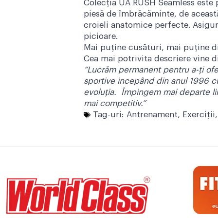
Colecția UA RUSH Seamless este pr
piesă de îmbrăcăminte, de această
croieli anatomice perfecte. Asigur
picioare.
Mai puține cusături, mai puține d
Cea mai potrivita descriere vine 
“Lucrăm permanent pentru a-ți ofe
sportive incepând din anul 1996 cu 
evoluția. Împingem mai departe lim
mai competitiv.”
Tag-uri:
Antrenament
,
Exerciţii