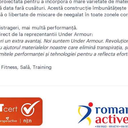
oiectată pentru a încorpora o mare varietate de materi
 data fară cusături. Acestă construcție îmbunătățește v
ă o libertate de miscare de neegalat în toate zonele cor
istrageri, mai multă performanță.
direct de la reprezentantii Under Armour:
ri un extra avantaj. Noi suntem Under Armour. Revoluți
ajutorul materialelor noastre care elimină transpirația, ș
itele performanței și tehnologiei pentru a reflecta efort
,
Fitness
,
Sală
,
Training