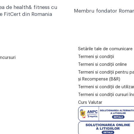
ea de health& fitness cu
Membru fondator Roman
re FitCert din Romania
Setările tale de comunicare
Termeni și condiții
ncursuri
Termeni si condiții online
Termeni si condiții pentru p
și Recompense (B&R)
Termeni si condiții de utiliz
Termeni si condiții cursuri în
Curs Valutar