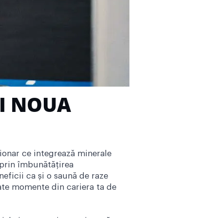
I NOUA
ionar ce integrează minerale
e prin îmbunătățirea
eficii ca și o saună de raze
tate momente din cariera ta de