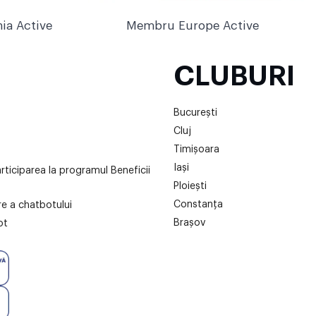
ia Active
Membru Europe Active
CLUBURI
București
Cluj
Timișoara
Iași
articiparea la programul Beneficii
Ploiești
Constanța
are a chatbotului
Brașov
ot