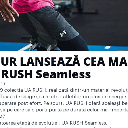
UR LANSEAZĂ CEA MA
 RUSH Seamless
nia
9 colecția UA RUSH, realizată dintr-un material revoluț
fluxul de sânge și a le oferi atleților un plus de energi
uperare post efort. Pe scurt, UA RUSH oferă aceleași ben
oșii pe care să o porți purta pe durata celor mai impor
ta?
atoarea etapă de evoluție : UA RUSH Seamless.