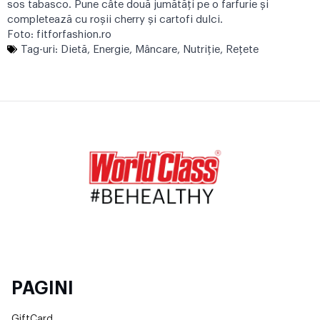
sos tabasco. Pune câte două jumătăți pe o farfurie și
completează cu roșii cherry și cartofi dulci.
Foto:
fitforfashion.ro
Tag-uri:
Dietă
,
Energie
,
Mâncare
,
Nutriţie
,
Reţete
PAGINI
GiftCard