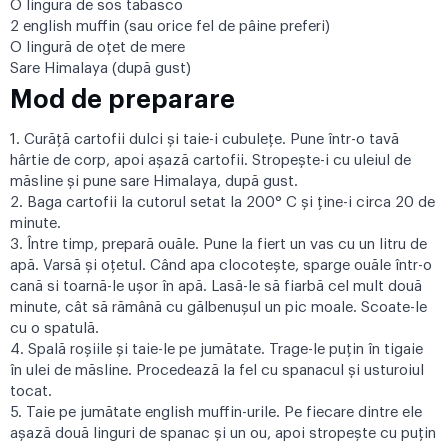
O lingură de sos tabasco
2 english muffin (sau orice fel de pâine preferi)
O lingură de oțet de mere
Sare Himalaya (după gust)
Mod de preparare
1. Curăță cartofii dulci și taie-i cubulețe. Pune într-o tavă
hârtie de corp, apoi așază cartofii. Stropește-i cu uleiul de
măsline și pune sare Himalaya, după gust.
2. Baga cartofii la cutorul setat la 200° C și ține-i circa 20 de
minute.
3. Între timp, prepară ouăle. Pune la fiert un vas cu un litru de
apă. Varsă și oțetul. Când apa clocotește, sparge ouăle într-o
cană si toarnă-le ușor în apă. Lasă-le să fiarbă cel mult două
minute, cât să rămână cu gălbenușul un pic moale. Scoate-le
cu o spatulă.
4. Spală roșiile și taie-le pe jumătate. Trage-le puțin în tigaie
în ulei de măsline. Procedează la fel cu spanacul și usturoiul
tocat.
5. Taie pe jumătate english muffin-urile. Pe fiecare dintre ele
aşază două linguri de spanac și un ou, apoi stropește cu puţin