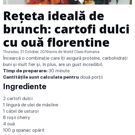
Rețeta ideală de
brunch: cartofi dulci
cu ouă florentine
Thursday, 31 October, 2019
scris de
World Class Romania
Încearcă o combinație care îți asigură proteine, carbohidrați
buni și mult fier și, în plus, are un gust incredibil.
Timp de preparare:
30 minute
Cantitățile sunt calculate pentru
două porții
Ingrediente
2 cartofi dulci
1 lingură de ulei de măsline
1 căţel de usturoi
8 roșii cherry
4 ouă
100 g spanac opărit