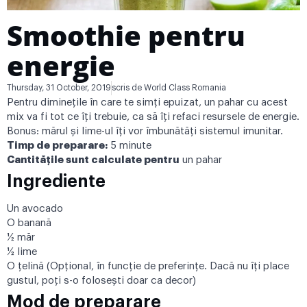
Smoothie pentru
energie
Thursday, 31 October, 2019
scris de
World Class Romania
Pentru diminețile în care te simți epuizat, un pahar cu acest
mix va fi tot ce îți trebuie, ca să îți refaci resursele de energie.
Bonus: mărul și lime-ul îți vor îmbunătăți sistemul imunitar.
Timp de preparare:
5 minute
Cantitățile sunt calculate pentru
un pahar
Ingrediente
Un avocado
O banană
½ măr
½ lime
O țelină (Opțional, în funcție de preferințe. Dacă nu îți place
gustul, poți s-o folosești doar ca decor)
Mod de preparare