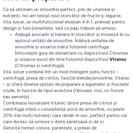
Ca să obținem un smoothie perfect, plin de vitamine și
nutrienți, noi am testat noul storcător de fructe și legume,
Vita Juicer
, un multifuncțional elvețian 4 în 1, premiat pentru
design și funcționalitate. Iată ce pași trebuie să urmezi:
Adaugă avocado și banana în storcător și mixează-le cu
ajutorul unității de smoothie. Înlătură unitatea de
smoothie și stoarce mărul folosind centrifuga.
Înlocuiește gura de alimentare cu dispozitivul Citromax
și stoarce sucul din lime folosind dispozitivul
Vitatec
(Citromax și centrifugă).
Vita Juicer combină într-un mod inteligent patru funcții –
centrifugă, presă de citrice, funcție blender/smoothie, Vitatec
– și oferă diverse opțiuni de preparare a legumelor și fructelor
crude, în funcție de tipul acestora (fibroase, moi, cu frunze
sau semințe).
Combinația inovatoare Vitatec dintre presa de citrice și
centrifugă oferă o consistență unică de smoothie, cu peste
20% mai mulți nutrienți care rămân în suc, perfect pentru cei
care doresc să urmeze o dietă sănătoasă zi de zi.
Datorită formei conice, patentate, a presei de