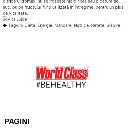
citrice Citromax, nu se irosește nicio fibră sau picătură de
suc, pulpa fructului fiind utilizată în întregime, pentru un plus
de vitalitate.
Tag-uri:
Dietă
,
Energie
,
Mâncare
,
Nutriţie
,
Reţete
,
Slăbire
PAGINI