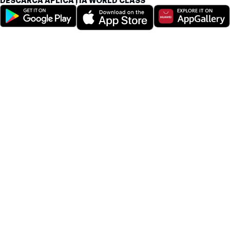
DESCARCĂ APLICAȚIA WORLD CLASS