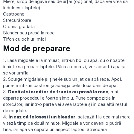
Miere, sirop de agave sau de arţar (opţional, dacă vei vrea să
îndulcești laptele)
Castroane
Strecurătoare
O cană gradată
Blender sau presă la rece
Tifon cu ochiuri mici
Mod de preparare
1. Lasă migdalele la înmuiat, într-un bol cu apă, cu o noapte
înainte să prepari laptele. Până a doua zi, vor absorbi apa şi
se vor umfla.
2. Scurge migdalele şi ţine-le sub un jet de apă rece. Apoi,
pune-le într-un castron și adaugă cele două căni de apă.
3.
Dacă ai storcător de fructe cu presă la rece
, mai
departe procedeul e foarte simplu. Pune compoziţia în
storcător, iar într-o parte vei avea laptele şi în cealaltă restul
de migdale.
4.
În caz că folosești un blender
, setează-l la cea mai mare
viteză timp de două minute. Migdalele vor deveni o pudră
fină, iar apa va căpăta un aspect lăptos. Strecoară