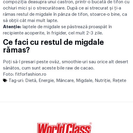
compoziţia deasupra unui castron, printr-o bucată de tifon cu
ochiuri mici şi o strecurătoare. După ce ai strecurat şi ţi-a
rămas restul de migdale în pânza de tifon, stoarce-o bine, ca
să obţii cât mai mult lapte.
Atenție:
laptele de migdale se păstrează proaspăt în
recipiente acoperite, în frigider, cel mult 2-3 zile.
Ce faci cu restul de migdale
rămas?
Poţi să-l presari peste ovăz, smoothie-uri sau orice alt desert
sănătos, cum sunt aceste
bile raw de cacao
.
Foto:
fitforfashion.ro
Tag-uri:
Dietă
,
Energie
,
Mâncare
,
Migdale
,
Nutriţie
,
Reţete