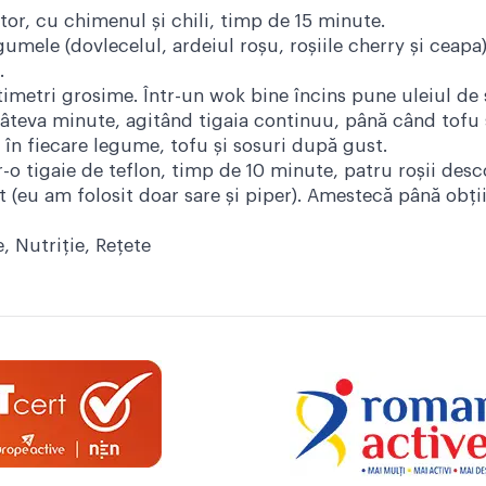
ptor, cu chimenul și chili, timp de 15 minute.
gumele (dovlecelul, ardeiul roșu, roșiile cherry și ceapa
.
timetri grosime. Într-un wok bine încins pune uleiul de 
câteva minute, agitând tigaia continuu, până când tofu
ne în fiecare legume, tofu și sosuri după gust.
tr-o tigaie de teflon, timp de 10 minute, patru roşii desc
(eu am folosit doar sare și piper). Amestecă până obți
e
,
Nutriţie
,
Reţete