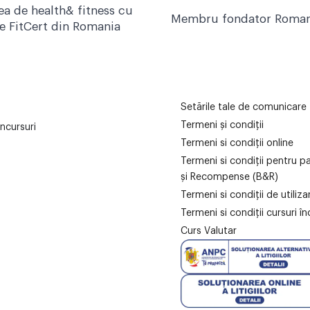
ea de health& fitness cu
Membru fondator Roman
re FitCert din Romania
Setările tale de comunicare
Termeni și condiții
ncursuri
Termeni si condiții online
Termeni si condiții pentru p
și Recompense (B&R)
Termeni si condiții de utiliz
Termeni si condiții cursuri în
Curs Valutar