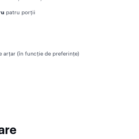
ru
patru porții
 arțar (în funcție de preferințe)
are