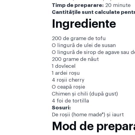
Timp de preparare:
20 minute
Cantitățile sunt calculate pent
Ingrediente
200 de grame de tofu
O lingură de ulei de susan
O lingură de sirop de agave sau de
200 grame de năut
1 dovlecel
1 ardei roşu
4 roşii cherry
O ceapă roşie
Chimen şi chili (după gust)
4 foi de tortilla
Sosuri:
De roșii (home made*) și iaurt
Mod de prepar