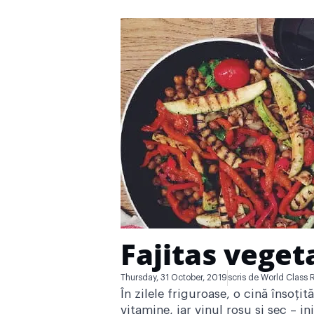
Fajitas veget
Thursday, 31 October, 2019
scris de
World Class 
În zilele friguroase, o cină însoți
vitamine, iar vinul roșu și sec – i