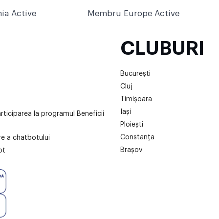
ia Active
Membru Europe Active
CLUBURI
București
Cluj
Timișoara
Iași
articiparea la programul Beneficii
Ploiești
Constanța
are a chatbotului
Brașov
ot