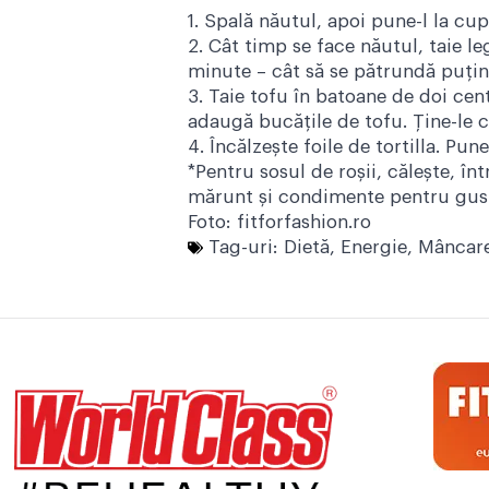
1. Spală năutul, apoi pune-l la cu
2. Cât timp se face năutul, taie le
minute – cât să se pătrundă puțin
3. Taie tofu în batoane de doi cen
adaugă bucățile de tofu. Ține-le 
4. Încălzește foile de tortilla. Pu
*Pentru sosul de roșii, căleşte, în
mărunt şi condimente pentru gust 
Foto:
fitforfashion.ro
Tag-uri:
Dietă
,
Energie
,
Mâncar