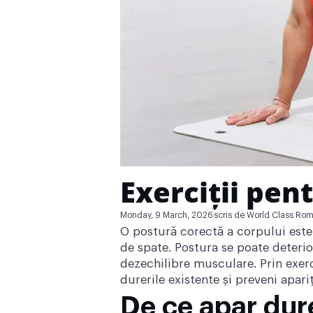
Exerciții pen
Monday, 9 March, 2026
scris de
World Class Rom
O postură corectă a corpului este
de spate. Postura se poate deterio
dezechilibre musculare. Prin exerc
durerile existente și preveni apari
De ce apar dur