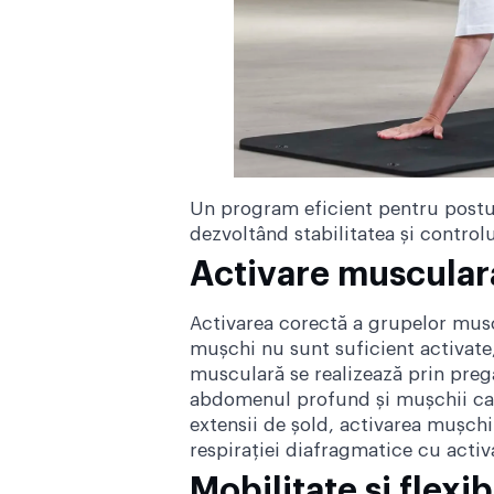
Un program eficient pentru postur
dezvoltând stabilitatea și contro
Activare muscular
Activarea corectă a grupelor musc
mușchi nu sunt suficient activate
musculară se realizează prin pregă
abdomenul profund și mușchii care
extensii de șold, activarea mușchi
respirației diafragmatice cu activ
Mobilitate și flexib