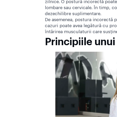
zilnice. O postură incorectă poate
lombare sau cervicale. În timp, c
dezechilibre suplimentare.
De asemenea, postura incorectă poa
cazuri poate avea legătură cu prob
întărirea musculaturii care susține
Principiile unu