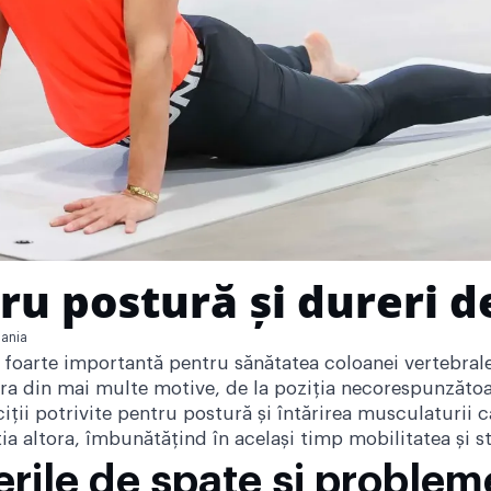
tru postură și dureri d
ania
 foarte importantă pentru sănătatea coloanei vertebrale
ra din mai multe motive, de la poziția necorespunzătoare
iții potrivite pentru postură și întărirea musculaturii 
ția altora, îmbunătățind în același timp mobilitatea și s
erile de spate și problem