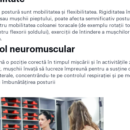
postură sunt mobilitatea și flexibilitatea. Rigiditatea 
au mușchii pieptului, poate afecta semnificativ postura 
ru mobilitatea coloanei toracale (de exemplu rotații tor
tru flexorii șoldului), exerciții de întindere a mușchilo
.
trol neuromuscular
 o poziție corectă în timpul mișcării și în activitățile z
 mușchii învață să lucreze împreună pentru a susține co
laterale, concentrându-te pe controlul respirației și pe
ru îmbunătățirea posturii