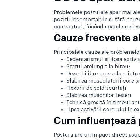
Problemele posturale apar mai ales
poziții inconfortabile și fără pau
contracturi, făcând spatele mai vu
Cauze frecvente a
Principalele cauze ale problemelo
Sedentarismul și lipsa activită
Statul prelungit la birou;
Dezechilibre musculare între 
Slăbirea musculaturii core și
Flexorii de șold scurtați;
Slăbirea mușchilor fesieri;
Tehnică greșită în timpul an
Lipsa activării core-ului în exe
Cum influențează 
Postura are un impact direct asupr