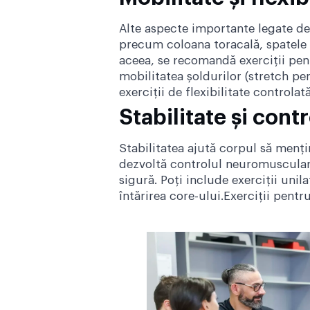
Alte aspecte importante legate de 
precum coloana toracală, spatele s
aceea, se recomandă exerciții pent
mobilitatea șoldurilor (stretch pen
exerciții de flexibilitate controlată
Stabilitate și con
Stabilitatea ajută corpul să mențină
dezvoltă controlul neuromuscular,
sigură. Poți include exerciții uni
întărirea core-ului.Exerciții pent