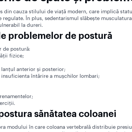
 din cauza stilului de viață modern, care implică statul
ze regulate. În plus, sedentarismul slăbește musculatura 
lnerabil la dureri.
le problemelor de postură
r de postură:
ții fizice;
lanțul anterior și posterior;
 insuficienta întărire a mușchilor lombari;
trenamentelor;
rciții.
postura sănătatea coloanei
a modului în care coloana vertebrală distribuie presiun