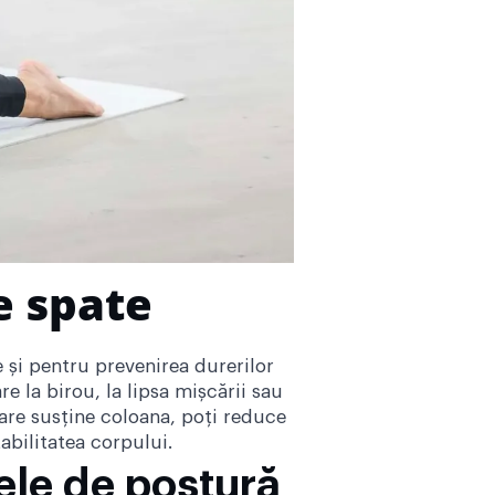
e spate
 și pentru prevenirea durerilor
 la birou, la lipsa mișcării sau
care susține coloana, poți reduce
tabilitatea corpului.
ele de postură