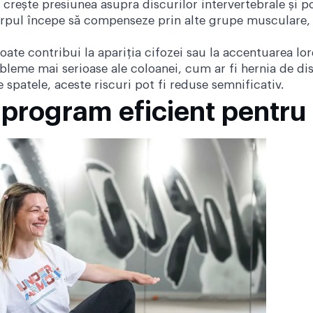
 crește presiunea asupra discurilor intervertebrale și po
orpul începe să compenseze prin alte grupe musculare, 
te contribui la apariția cifozei sau la accentuarea lor
leme mai serioase ale coloanei, cum ar fi hernia de disc
 spatele, aceste riscuri pot fi reduse semnificativ.
i program eficient pentru