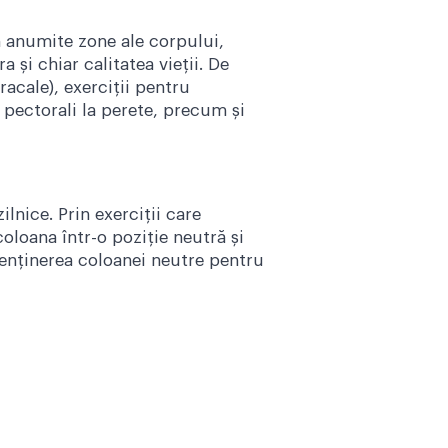
în anumite zone ale corpului,
și chiar calitatea vieții. De
acale), exerciții pentru
r pectorali la perete, precum și
ilnice. Prin exerciții care
loana într-o poziție neutră și
 menținerea coloanei neutre pentru