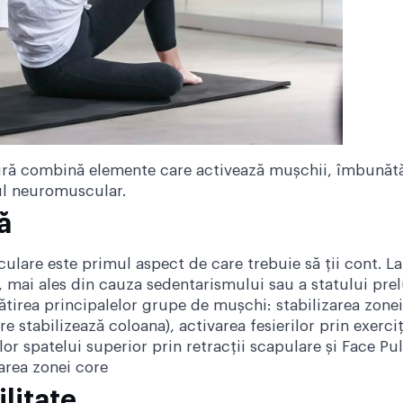
ă combină elemente care activează mușchii, îmbunătățes
lul neuromuscular.
ă
ulare este primul aspect de care trebuie să ții cont. L
, mai ales din cauza sedentarismului sau a statului pre
tirea principalelor grupe de mușchi: stabilizarea zonei
 stabilizează coloana), activarea fesierilor prin exerc
lor spatelui superior prin retracții scapulare și Face P
area zonei core
ilitate