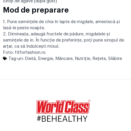
Sirop de agave (după gust)
Mod de preparare
1. Pune semințele de chia în lapte de migdale, amestecă și
lasă-le peste noapte.
2. Dimineața, adaugă fructele de pădure, migdalele și
semințele de in. În funcție de preferințe, poți pune siropul de
arțar, ca să îndulcești mixul.
Foto:
fitforfashion.ro
Tag-uri:
Dietă
,
Energie
,
Mâncare
,
Nutriţie
,
Reţete
,
Slăbire