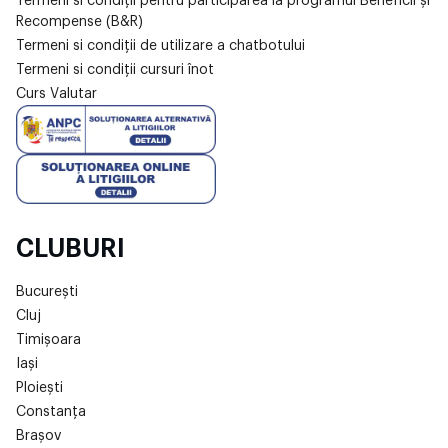
Termeni si condiții pentru participarea la programul Beneficii și
Recompense (B&R)
Termeni si condiții de utilizare a chatbotului
Termeni si condiții cursuri înot
Curs Valutar
CLUBURI
București
Cluj
Timișoara
Iași
Ploiești
Constanța
Brașov