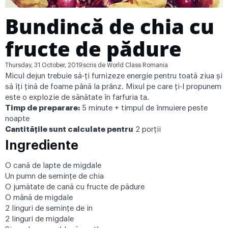
Bundincă de chia cu
fructe de pădure
Thursday, 31 October, 2019
scris de
World Class Romania
Micul dejun trebuie să-ți furnizeze energie pentru toată ziua și
să îți țină de foame până la prânz. Mixul pe care ți-l propunem
este o explozie de sănătate în farfuria ta.
Timp de preparare:
5 minute + timpul de înmuiere peste
noapte
Cantitățile sunt calculate pentru
2 porții
Ingrediente
O cană de lapte de migdale
Un pumn de semințe de chia
O jumătate de cană cu fructe de pădure
O mână de migdale
2 linguri de semințe de in
2 linguri de migdale