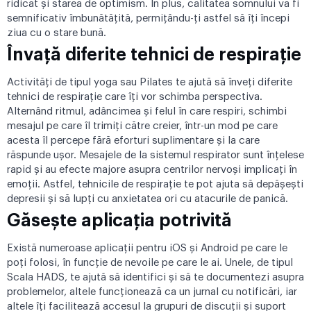
ridicat și starea de optimism. În plus, calitatea somnului va fi
semnificativ îmbunătățită, permițându-ți astfel să îți începi
ziua cu o stare bună.
Învață diferite tehnici de respirație
Activități de tipul yoga sau Pilates te ajută să înveți diferite
tehnici de respirație care îți vor schimba perspectiva.
Alternând ritmul, adâncimea și felul în care respiri, schimbi
mesajul pe care îl trimiți către creier, într-un mod pe care
acesta îl percepe fără eforturi suplimentare și la care
răspunde ușor. Mesajele de la sistemul respirator sunt înțelese
rapid și au efecte majore asupra centrilor nervoși implicați în
emoții. Astfel, tehnicile de respirație te pot ajuta să depășești
depresii și să lupți cu anxietatea ori cu atacurile de panică.
Găsește aplicația potrivită
Există numeroase aplicații pentru iOS și Android pe care le
poți folosi, în funcție de nevoile pe care le ai. Unele, de tipul
Scala HADS
, te ajută să identifici și să te documentezi asupra
problemelor, altele funcționează ca un jurnal cu notificări, iar
altele îți facilitează accesul la grupuri de discuții și suport