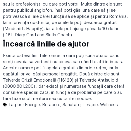
sau la profesioniști cu care poți vorbi. Multe dintre ele sunt
pentru publicul anglofon, însă poți găsi una care să ți se
potrivească și ale cărei funcții să se aplice și pentru România.
Iar în privința costurilor, pe unele le poți descărca gratuit
(
Mindshift
,
Happify
), iar altele pot ajunge până la 10 dolari
(
DBT Diary Card and Skills Coach
).
Încearcă liniile de ajutor
Există câteva linii telefonice la care poți suna atunci când
simți nevoia să vorbești cu cineva sau când te afli în impas.
Aceste numere pot fi apelate gratuit din orice rețea, iar la
capătul lor vei găsi personal pregătit. Două dintre ele sunt
Telverde Criză Emoțională (116123) și Telverde Antisuicid
(0800.801.200) , dar există și numeroase fundații care oferă
consiliere specializată, în funcție de problema pe care o ai,
fără taxe suplimentare sau cu tarife modice.
Tag-uri:
Energie
,
Refacere
,
Sanatate
,
Terapie
,
Wellness