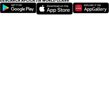
DESCARCĂ APLICAȚIA WORLD CLASS