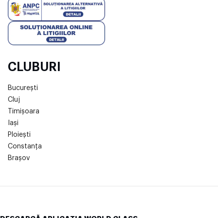
CLUBURI
București
Cluj
Timișoara
Iași
Ploiești
Constanța
Brașov