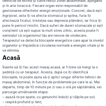
tehnicile se extind şi către restul zonei abdominale, ajungând
şi în aria toracică. Fiecare organ este responsabil de
gestionarea diferitelor energii emoţionale. Concret, dacă ești
îngrijorat, asta îți va afecta stomacul şi splina, furia îți
afectează ficatul, tristeţea sau depresia plămânii, iar frica îți
pune în pericol rinichii. Dacă suferi de dureri stomacale şi eşti
conştient că eşti supus la mult stres zilnic, acesta poate fi
semnalul că organismul tău are nevoie de vindecare.
Terapeutul va detecta blocajele energetice care apar la nivelul
organelor şi împiedică circularea normală a energiei vitale și le
va elimina.
Acasă
Înainte să îți fac acest masaj acasă, ar fi bine să mergi la o
ședință cu un terapeut. Acesta, după ce îți identifică
blocajele, te poate ajuta să-ți aplici singur diferite tehnici de
masaj abdominal, în funcţie de problemele pe care le ai. Mai
departe, timp de 10 minute pe zi sau o oră pe săptămână, vei
parcurge următoarele etape:
– așază-te pe spate, cu genunchii îndoiţi și tălpile pe sol;
– respiră profund şi lent;