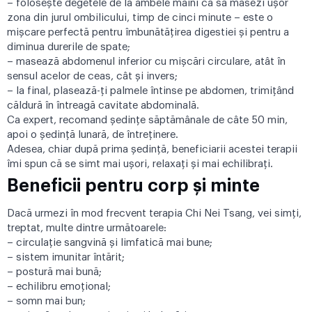
– folosește degetele de la ambele mâini ca să masezi uşor
zona din jurul ombilicului, timp de cinci minute – este o
mișcare perfectă pentru îmbunătăţirea digestiei şi pentru a
diminua durerile de spate;
– masează abdomenul inferior cu mişcări circulare, atât în
sensul acelor de ceas, cât şi invers;
– la final, plasează-ţi palmele întinse pe abdomen, trimiţând
căldură în întreagă cavitate abdominală.
Ca expert, recomand ședinţe săptămânale de câte 50 min,
apoi o şedinţă lunară, de întreţinere.
Adesea, chiar după prima şedinţă, beneficiarii acestei terapii
îmi spun că se simt mai uşori, relaxaţi și mai echilibraţi.
Beneficii pentru corp și minte
Dacă urmezi în mod frecvent terapia Chi Nei Tsang, vei simți,
treptat, multe dintre următoarele:
– circulaţie sangvină şi limfatică mai bune;
– sistem imunitar întărit;
– postură mai bună;
– echilibru emoțional;
– somn mai bun;