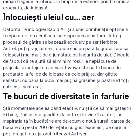
rămân fragede la interior, în timp ce la exterior prind o crustă
crocantă, delicioasă!
Înlocuiești uleiul cu… aer
Datorită Tehnologiei Rapid Air și a unei combinații optime a
temperaturii cu aerul care se dispersează uniform, întreg
procesul de gătire se bazează exclusiv pe aer fierbinte.
Astfel, poți prăji, rumeni, coace sau prepara la grătar fără să
folosești mai mult de o jumătate de linguriță de ulei. Dincolo
de faptul că te ajută să elimini mirosurile neplăcute de
prăjeală, avantajul cu adevărat wow este că te bucuri de
preparate la fel de delicioase ca cele prăjite, dar gătite
sănătos, cu până la 80% mai puțină grăsime și păstrând toți
nutrienții nealterați,
Te bucuri de diversitate în farfurie
Știi momentele acelea când efectiv, nu știi ce să mai gătești?
Ei bine, Philips s-a gândit și la asta și îți vine în ajutor, iar
inspirația ta în bucătărie are de-acum o nouă sursă: cartea de
bucate cu peste 200 de rețete cu gust excelent, pe care le
poți pregăti cu ajutorul friteuzei Airfryer.