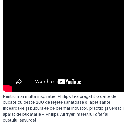
Pentru mai multă inspirație, Philips ți-a pregătit o
carte de
bucate
cu peste 200 de rețete sănătoase și apetisante.
Încearcă-le și bucură-te de cel mai inovator, practic și versatil
aparat de bucătărie – Philips Airfryer, maestrul
chef
al
gustului savuros!