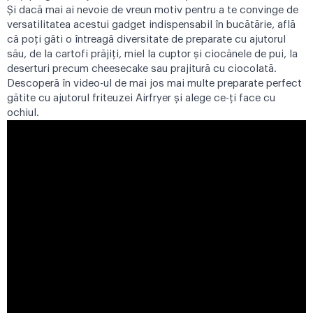
Și dacă mai ai nevoie de vreun motiv pentru a te convinge de
versatilitatea acestui gadget indispensabil în bucătărie, află
că poți găti o întreagă diversitate de preparate cu ajutorul
său, de la cartofi prăjiți, miel la cuptor și ciocănele de pui, la
deserturi precum cheesecake sau prajitură cu ciocolată.
Descoperă în video-ul de mai jos mai multe preparate perfect
gătite cu ajutorul friteuzei Airfryer și alege ce-ți face cu
ochiul.