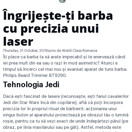
Îngrijește-ți barba
cu precizia unui
laser
Thursday, 31 October, 2019
scris de
World Class Romania
Îți place ca barba ta să arate impecabil și te enervează când
iei prea mult din ea sau o razi în mod asimetric? Atunci e
timpul să încerci cel mai nou și avansat aparat de tuns barba:
Philips Beard Trimmer BT9290.
Tehnologia Jedi
Dacă ești fascinat de lasere (recunoaște, ești fanul cavalerilor
Jedi din Star Wars încă din copilărie), află că poți încorpora
precizia lor în propriul ritual de bărbierit: acționarea unui
singur buton al aparatului proiectează pe obrazul tău o lumină
roșie, pentru ca tu să vezi exact de unde îndepărtezi părul (pe
obraz, pe linia maxilarului sau pe gât). Astfel, metoda este