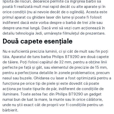
lipsită de riscuri, deoarece permite ca îngrijirea bărbii să
poată fi realizată mult mai rapid decât cu alte aparate și în
orice condiții (nu ai nevoie decât de o oglindă). Acesta este
primul aparat cu ghidare laser din lume și poate fi folosit
indiferent dacă este vorba despre o barbă de trei zile sau
despre una mai lungă. Dacă vrei să vezi cum acționează în
detaliu tehnologia Jedi, urmărește
filmulețul de prezentare
.
Două capete esențiale
Nu e suficientă precizia luminii, ci și cât de mult sau fin poți
tăia. Aparatul de tuns barba Philips BT9290 are două capete
de tăiere. Poți folosi capătul de 32 mm, pentru a obține linii
perfecte pe față și gât, sau elementul de precizie de 15 mm,
pentru a perfecționa detaliile în zonele problematice, precum
nasul sau buzele. Ghidarea cu laser a fost optimizată pentru a
funcționa pe orice tip de piele și este dovedit că poate
acționa pe toate tipurile de păr, indiferent de condițiile de
iluminare. Toate astea fac din Philips BT9290 un gadget
numai bun de luat la mare, la munte sau în orice călătorie,
unde nu știi exact cât de proprii vor fi condițiile pentru un
bărbierit.