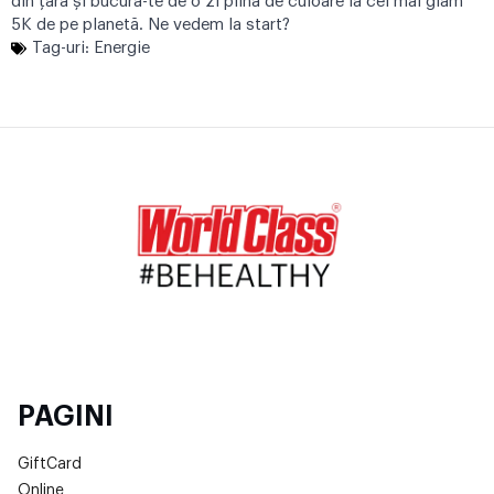
din țară și bucură-te de o zi plină de culoare la cei mai glam
5K de pe planetă. Ne vedem la start?
Tag-uri:
Energie
PAGINI
GiftCard
Online