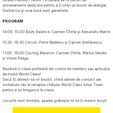
terasa clubului Fratelli Timișoara să te bucuri de
antrenamente dedicate pentru a-ți oferi un boost de energie.
Distracția și voia bună sunt garantate.
PROGRAM
14:00 -15:00 Body Balance: Carmen Chirla și Alexandru Martin
15:30 -16:30 Circuit: Petre Nedelcu și Ciprian Ștefănescu
17:00 -19:00 Cycling Maraton: Carmen Chirla, Marius Săndoi
și Viorel Peagu
Rezervă-ți clasa preferată din contul de membru sau aplicația
de mobil World Class!
Dacă îți dorești să vii însoțit, oferă datele de contact ale
invitatului tău la recepția clubului World Class Iulius Town
pentru a se înregistra la clase.
Locurile sunt limitate, așadar grăbește-te să-ți rezervi locul!