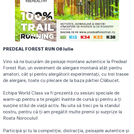
PREDEAL FOREST RUN 08 Iulie
Vino să ne bucurăm de peisaje montane autentice la Predeal
Forest Run, un eveniment de alergare montană atât pentru
amatori, cât și pentru alergătorii experimentați, cu trei trasee
de alergare, toate cu plecare de la baza pârtiei Clăbucet.
Echipa World Class va fi prezentă cu sesiuni speciale de
warm-up pentru a te pregăti înainte de cursă și pentru a-ți
susține stilul de viață activ. Nu uita să treci pe la standul
nostru, pentru că ți-am pregătit multe premii și surprize la
Roata Norocului!
Participă și tu la competiție, distracția, peisajele autentice și