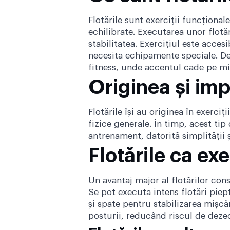
Flotările sunt exerciții funcțional
echilibrate. Executarea unor flo
stabilitatea. Exercițiul este accesi
necesita echipamente speciale. De 
fitness
, unde accentul cade pe miș
Originea și imp
Flotările își au originea în exerciț
fizice generale. În timp, acest tip
antrenament, datorită simplității ș
Flotările ca ex
Un avantaj major al flotărilor co
Se pot executa intens flotări piep
și spate pentru stabilizarea mișcăr
posturii, reducând riscul de deze