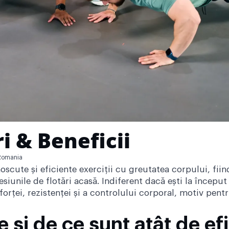
ri & Beneficii
Romania
oscute și eficiente exerciții cu greutatea corpului, fiin
esiunile de flotări acasă. Indiferent dacă ești la început
forței, rezistenței și a controlului corporal, motiv pen
e și de ce sunt atât de ef