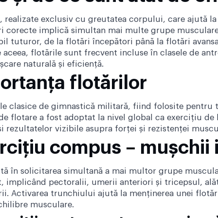
e, realizate exclusiv cu greutatea corpului, care ajută la
tări corecte implică simultan mai multe grupe muscular
bil tuturor, de la flotări începători până la flotări avans
aceea, flotările sunt frecvent incluse în clasele de an
care naturală și eficiență.
ortanța flotărilor
iile clasice de gimnastică militară, fiind folosite pentru 
 de flotare a fost adoptat la nivel global ca exercițiu d
i rezultatelor vizibile asupra forței și rezistenței muscu
ercițiu compus – mușchii 
nstă în solicitarea simultană a mai multor grupe muscula
t, implicând pectoralii, umerii anteriori și tricepsul, 
ii. Activarea trunchiului ajută la menținerea unei flotăr
chilibre musculare.