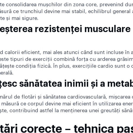
ste consolidarea mușchilor din zona core, prevenind dur
ăsură ce trunchiul devine mai stabil, echilibrul general 
te și mai sigure.
creșterea rezistenței musculare
rd calorii eficient, mai ales atunci când sunt incluse î
ceste tipuri de exerciții combină forța cu arderea grăsim
țește condiția fizică. În plus,
exercițiile cardio
sunt o 
erală.
țesc sănătatea inimii și a meta
umărul de flotări și sănătatea cardiovasculară, mișcarea
e măsură ce corpul devine mai eficient în utilizarea ene
ște, contribuind astfel la menținerea unei greutăți sănă
tări corecte – tehnica pa