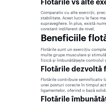
Flotările vs alte e
Comparativ cu alte exerciții, prec
stabilitate. Acest lucru le face m
supraveghere. În plus, există nume
constant indiferent de nivel.
Beneficiile flot
Flotările sunt un exercițiu comple
multe grupe musculare și stimulân
fizică și îmbunătățește controlul 
Flotările dezvoltă
Flotările contribuie semnificativ l
unei posturi corecte în timpul activ
ligamentelor, oferind o bază solid
Flotările îmbunătăț