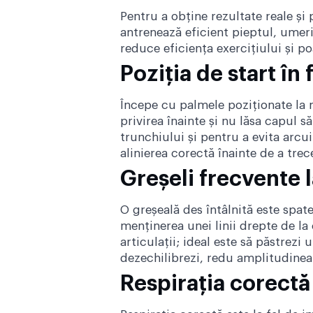
Pentru a obține rezultate reale și 
antrenează eficient pieptul, umeri
reduce eficiența exercițiului și po
Poziția de start în 
Începe cu palmele poziționate la n
privirea înainte și nu lăsa capul 
trunchiului și pentru a evita arcu
alinierea corectă înainte de a trec
Greșeli frecvente la
O greșeală des întâlnită este spat
menținerea unei linii drepte de la
articulații; ideal este să păstrez
dezechilibrezi, redu amplitudinea m
Respirația corectă 