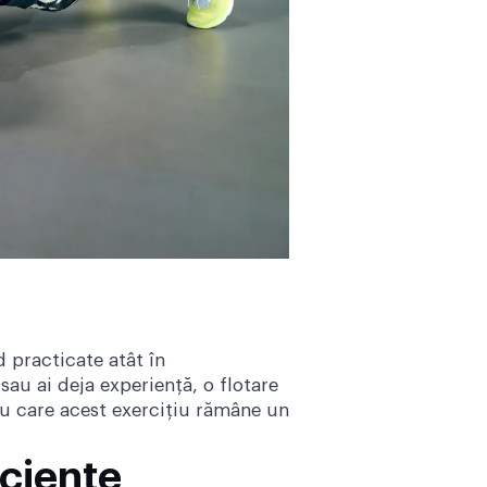
d practicate atât în
 sau ai deja experiență, o flotare
tru care acest exercițiu rămâne un
iciente