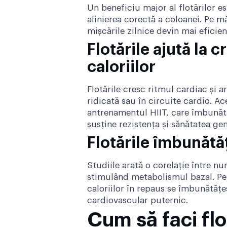
Un beneficiu major al flotărilor e
alinierea corectă a coloanei. Pe m
mișcările zilnice devin mai eficien
Flotările ajută la 
caloriilor
Flotările cresc ritmul cardiac și a
ridicată sau în circuite cardio. A
antrenamentul HIIT
, care îmbunătă
susține rezistența și sănătatea gen
Flotările îmbunătă
Studiile arată o corelație între n
stimulând
metabolismul bazal
. P
caloriilor în repaus se îmbunătățe
cardiovascular puternic.
Cum să faci flo