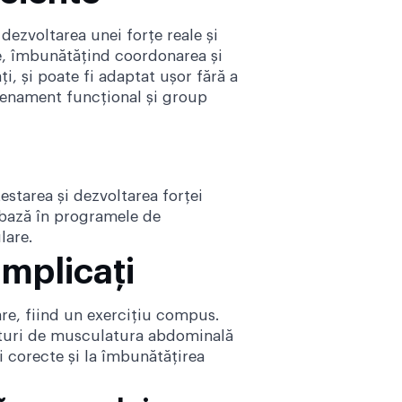
 dezvoltarea unei forțe reale și
e, îmbunătățind coordonarea și
ați, și poate fi adaptat ușor fără a
trenament funcțional și
group
testarea și dezvoltarea forței
e bază în programele de
lare.
implicați
re, fiind un exercițiu compus.
alături de musculatura abdominală
i corecte și la îmbunătățirea