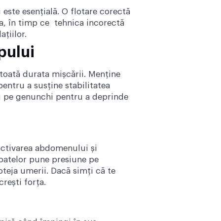
 este esențială. O flotare corectă
ra, în timp ce tehnica incorectă
țiilor.
rpului
 toată durata mișcării. Menține
pentru a susține stabilitatea
ări pe genunchi pentru a deprinde
 activarea abdomenului și
coatelor pune presiune pe
oteja umerii. Dacă simți că te
rești forța.