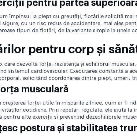
xerciții pentru partea superioar
um împinsul la piept cu greutăți, flotările solicită mai 
ai sigure, cu un risc redus de accidentare, mai ales pent
roase tipuri de flotări, de la variante simple la unele
ărilor pentru corp și sănă
x care dezvoltă forța, rezistența și echilibrul muscular
d sistemul cardiovascular. Executarea constantă a aces
corporal, solicitând coordonarea dintre piept, umeri, t
 forța musculară
a creșterea forței utile în mișcările zilnice, cum ar fi r
ităților cotidiene. Prin repetări regulate, ele ajută la în
ă pentru alte exerciții și prevenind dezechilibrele musc
esc postura și stabilitatea tr