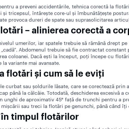
pentru a preveni accidentările, tehnica corectă la flotări
i și tricepsul, întărește core-ul și îmbunătățește postu
ate provoca dureri de spate sau suprasolicitarea articula
flotări – alinierea corectă a co
ivelul umerilor, iar spatele trebuie să rămână drept pe
să „cadă”. Abdomenul trebuie să fie contractat constant 
irea coloanei. Dacă ești la început, poți începe cu flot
e la variante mai avansate.
 flotări și cum să le eviți
ele curbat sau șoldurile lăsate, care se corectează prin
 cap până la călcâie. Totodată, deschiderea excesivă a 
i un unghi de aproximativ 45° față de trunchi pentru a pr
ișcării sau treci la flotări pe genunchi, până când îți c
în timpul flotărilor