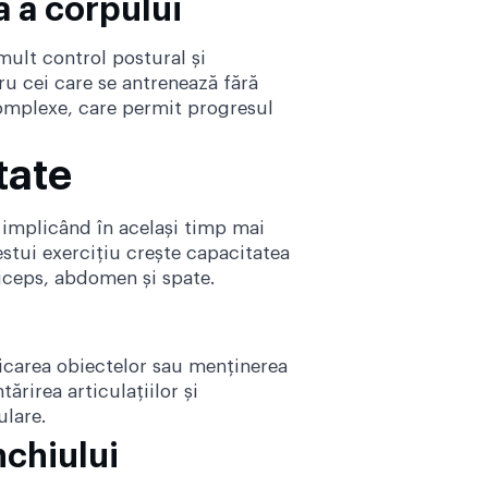
ă a corpului
mult control postural și
ru cei care se antrenează fără
 complexe, care permit progresul
tate
, implicând în același timp mai
tui exercițiu crește capacitatea
riceps, abdomen și spate.
idicarea obiectelor sau menținerea
tărirea articulațiilor și
ulare.
unchiului