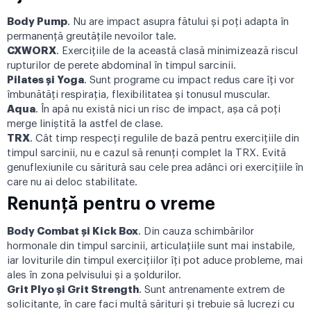
Body Pump
. Nu are impact asupra fătului și poți adapta în
permanență greutățile nevoilor tale.
CXWORX
. Exercițiile de la această clasă minimizează riscul
rupturilor de perete abdominal în timpul sarcinii.
Pilates și Yoga
. Sunt programe cu impact redus care îți vor
îmbunătăți respirația, flexibilitatea și tonusul muscular.
Aqua
. În apă nu există nici un risc de impact, așa că poți
merge liniștită la astfel de clase.
TRX
. Cât timp respecți
regulile de bază
pentru exercițiile din
timpul sarcinii, nu e cazul să renunți complet la TRX. Evită
genuflexiunile cu săritură sau cele prea adânci ori exercițiile în
care nu ai deloc stabilitate.
Renunță pentru o vreme
Body Combat și Kick Box
. Din cauza schimbărilor
hormonale din timpul sarcinii, articulațiile sunt mai instabile,
iar loviturile din timpul exercițiilor îți pot aduce probleme, mai
ales în zona pelvisului și a șoldurilor.
Grit Plyo și Grit Strength
. Sunt antrenamente extrem de
solicitante, în care faci multă sărituri și trebuie să lucrezi cu