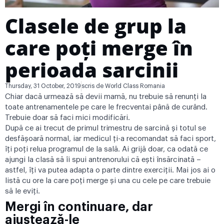
Clasele de grup la
care poți merge în
perioada sarcinii
Thursday, 31 October, 2019
scris de
World Class Romania
Chiar dacă urmează să devii mamă, nu trebuie să renunți la
toate antrenamentele pe care le frecventai până de curând.
Trebuie doar să faci mici modificări.
După ce ai trecut de primul trimestru de sarcină și totul se
desfășoară normal, iar medicul ți-a recomandat să faci sport,
îți poți relua programul de la sală. Ai grijă doar, ca odată ce
ajungi la clasă să îi spui antrenorului că ești însărcinată –
astfel, îți va putea adapta o parte dintre exerciții. Mai jos ai o
listă cu ore la care poți merge și una cu cele pe care trebuie
să le eviți.
Mergi în continuare, dar
ajustează-le