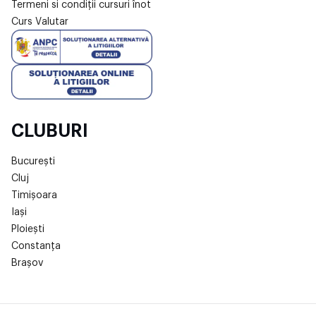
Termeni si condiții cursuri înot
Curs Valutar
CLUBURI
București
Cluj
Timișoara
Iași
Ploiești
Constanța
Brașov