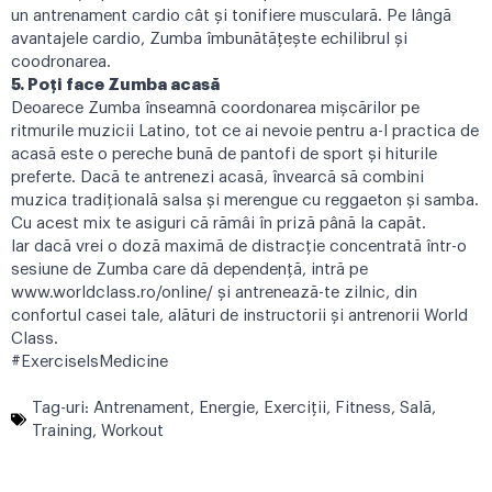
un antrenament cardio cât și tonifiere musculară. Pe lângă
avantajele cardio, Zumba îmbunătățește echilibrul și
coodronarea.
5. Poți face Zumba acasă
Deoarece Zumba înseamnă coordonarea mișcărilor pe
ritmurile muzicii Latino, tot ce ai nevoie pentru a-l practica de
acasă este o pereche bună de pantofi de sport și hiturile
preferte. Dacă te antrenezi acasă, învearcă să combini
muzica tradițională salsa și merengue cu reggaeton și samba.
Cu acest mix te asiguri că rămâi în priză până la capăt.
Iar dacă vrei o doză maximă de distracție concentrată într-o
sesiune de Zumba care dă dependență, intră pe
www.worldclass.ro/online/
și antrenează-te zilnic, din
confortul casei tale, alături de instructorii și antrenorii World
Class.
#ExerciseIsMedicine
Tag-uri:
Antrenament
,
Energie
,
Exerciţii
,
Fitness
,
Sală
,
Training
,
Workout