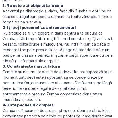
de zi cu zi:
1. Nu este o zi obișnuită la sală
Accentul pe distracție și dans, face din Zumba o opțiune de
fitness atrăgătoare pentru oameni de toate vârstele, în orice
formă fizică s-ar afla.
2. Îți poți personaliza antrenamentul
Nu trebuie să fii un expert în dans pentru a te bucura de
Zumba, atât timp cât te miști în mod constant și îți activezi,
pe rând, toate grupele musculare. Nu intra în panică dacă o
mișcare ți se pare prea dificilă. Ajunge să faci doar câte un
pas pe rând și să alternezi mișcările părții superioare cu cele
ale părții inferioare ale corpului.
3. Construiește musculatura
Femeile au mai multe șanse de a dezvolta osteoporoză la un
moment dat, deci este important să se concentreze pe
construirea forței musculare și osoase. Din fericire, pe lângă
beneficiile aerobice legate de sănătatea inimii,
antrenamentele precum Zumba construiesc densitatea
musculară și osoasă.
4. Este pachetul complet
Zumba nu înseamnă doar dans și nu este doar aerobic. Este
combinația perfectă de beneficii pentru cei care doresc atât