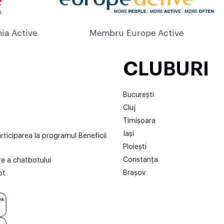
ia Active
Membru Europe Active
CLUBURI
București
Cluj
Timișoara
Iași
articiparea la programul Beneficii
Ploiești
Constanța
are a chatbotului
Brașov
ot