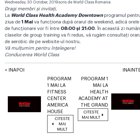
Wednesday, 30 October, 2019
scris de
World Class Romania
Dragi membri şi invitaţi,
La
World Class Health Academy Downtown
programul pentr
ziua de
1 Mai
va funcţiona după orarul de weekend, adică orele
de funcţionare vor fi între
08:00 şi 21:00
. În această zi număr
claselor de group training va fi redus, vă rugăm consultaţi orar
de aerobic de pe website-ul nostru.
Vă mulţumim pentru înţelegere!
Conducerea World Class
< INAPOI
INAINTE
PROGRAM
PROGRAM 1
1 MAI LA
MAI LA
FITNESS
HEALTH
CENTER
ACADEMY AT
AMERICA
THE GRAND
HOUSE
CITESTE
MAI MULT
CITESTE
MAI
MULT