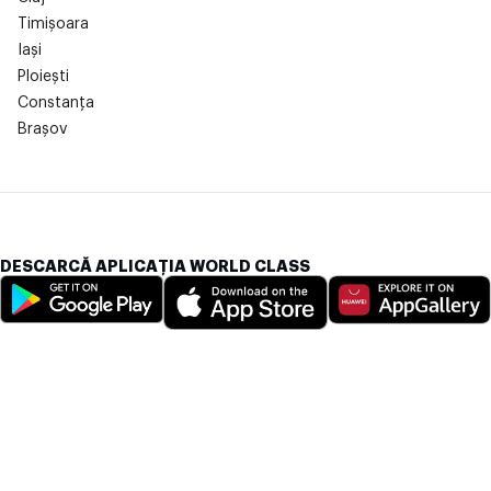
Timișoara
Iași
Ploiești
Constanța
Brașov
DESCARCĂ APLICAȚIA WORLD CLASS