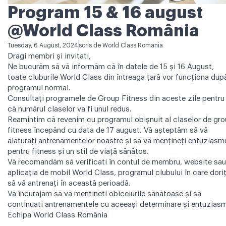
Program 15 & 16 august
@World Class România
Tuesday, 6 August, 2024
scris de
World Class Romania
Dragi membri și invitati,
Ne bucurăm să vă informăm că în datele de 15 și 16 August,
toate cluburile World Class din întreaga ţară vor funcţiona dup
programul normal.
Consultați programele de Group Fitness din aceste zile pentru
că numărul claselor va fi unul redus.
Reamintim că revenim cu programul obișnuit al claselor de gr
fitness începând cu data de 17 august. Vă aşteptăm să vă
alăturați antrenamentelor noastre și să vă mențineți entuziasm
pentru fitness și un stil de viaţă sănătos.
Vă recomandăm să verificati în contul de membru, website sau
aplicația de mobil World Class, programul clubului în care doriț
să vă antrenați în această perioadă.
Vă încurajăm să vă mentineti obiceiurile sănătoase și să
continuati antrenamentele cu aceeași determinare și entuziasm
Echipa World Class România