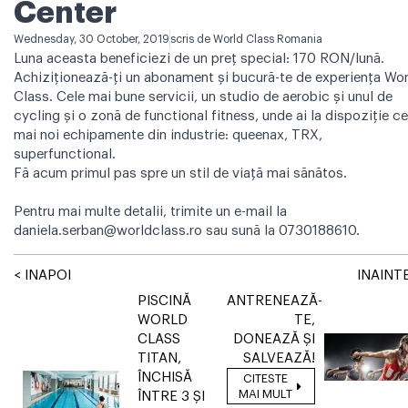
Center
Wednesday, 30 October, 2019
scris de
World Class Romania
Luna aceasta beneficiezi de un preț special: 170 RON/lună.
Achiziționează-ți un abonament și bucură-te de experiența Wor
Class. Cele mai bune servicii, un studio de aerobic și unul de
cycling și o zonă de functional fitness, unde ai la dispoziție ce
mai noi echipamente din industrie: queenax, TRX,
superfunctional.
Fă acum primul pas spre un stil de viață mai sănătos.
Pentru mai multe detalii, trimite un e-mail la
daniela.serban@worldclass.ro
sau sună la 0730188610.
< INAPOI
INAINTE
PISCINĂ
ANTRENEAZĂ-
WORLD
TE,
CLASS
DONEAZĂ ȘI
TITAN,
SALVEAZĂ!
ÎNCHISĂ
CITESTE
MAI MULT
ÎNTRE 3 ȘI