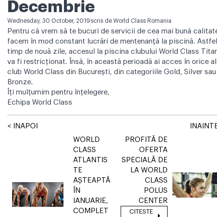
Decembrie
Wednesday, 30 October, 2019
scris de
World Class Romania
Pentru că vrem să te bucuri de servicii de cea mai bună calitat
facem în mod constant lucrări de mentenanță la piscină. Astfel
timp de nouă zile, accesul la piscina clubului World Class Tita
va fi restricționat. Însă, în această perioadă ai acces în orice al
club World Class din București, din categoriile Gold, Silver sau
Bronze.
Îți mulțumim pentru înțelegere,
Echipa World Class
< INAPOI
INAINTE
WORLD
PROFITĂ DE
CLASS
OFERTA
ATLANTIS
SPECIALĂ DE
TE
LA WORLD
AȘTEAPTĂ
CLASS
ÎN
POLUS
IANUARIE,
CENTER
COMPLET
CITESTE