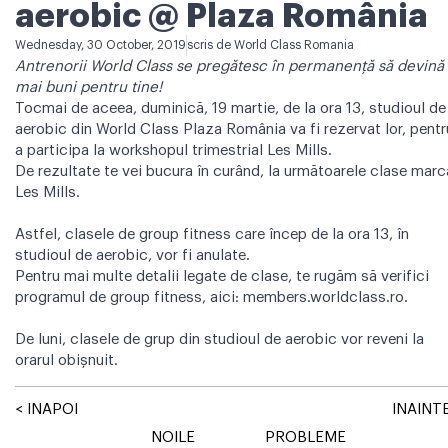
aerobic @ Plaza România
Wednesday, 30 October, 2019
scris de
World Class Romania
Antrenorii World Class se pregătesc în permanență să devină
mai buni pentru tine!
Tocmai de aceea, duminică, 19 martie, de la ora 13, studioul de
aerobic din World Class Plaza România va fi rezervat lor, pentr
a participa la workshopul trimestrial Les Mills.
De rezultate te vei bucura în curând, la următoarele clase marc
Les Mills.
Astfel, clasele de group fitness care încep de la ora 13, în
studioul de aerobic, vor fi anulate.
Pentru mai multe detalii legate de clase, te rugăm să verifici
programul de group fitness, aici:
members.worldclass.ro
.
De luni, clasele de grup din studioul de aerobic vor reveni la
orarul obișnuit.
< INAPOI
INAINTE
NOILE
PROBLEME