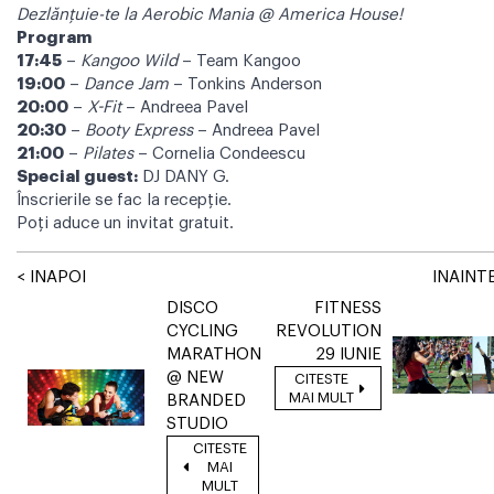
Dezlănţuie-te la Aerobic Mania @ America House!
Program
17:45
–
Kangoo Wild
– Team Kangoo
19:00
–
Dance Jam
– Tonkins Anderson
20:00
–
X-Fit
– Andreea Pavel
20:30
–
Booty Express
– Andreea Pavel
21:00
–
Pilates
– Cornelia Condeescu
Special guest:
DJ DANY G.
Înscrierile se fac la recepţie.
Poţi aduce un invitat gratuit.
< INAPOI
INAINTE
DISCO
FITNESS
CYCLING
REVOLUTION
MARATHON
29 IUNIE
@ NEW
CITESTE
MAI MULT
BRANDED
STUDIO
CITESTE
MAI
MULT