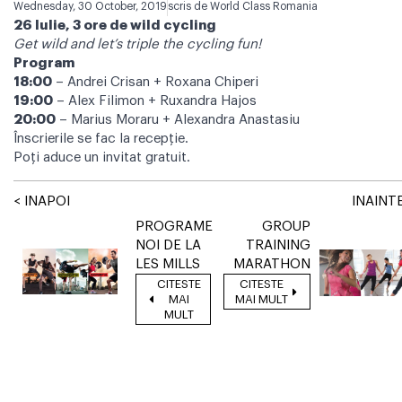
Wednesday, 30 October, 2019
scris de
World Class Romania
26 Iulie, 3 ore de wild cycling
Get wild and let’s triple the cycling fun!
Program
18:00
– Andrei Crisan + Roxana Chiperi
19:00
– Alex Filimon + Ruxandra Hajos
20:00
– Marius Moraru + Alexandra Anastasiu
Înscrierile se fac la recepţie.
Poţi aduce un invitat gratuit.
< INAPOI
INAINTE
PROGRAME
GROUP
NOI DE LA
TRAINING
LES MILLS
MARATHON
CITESTE
CITESTE
MAI
MAI MULT
MULT