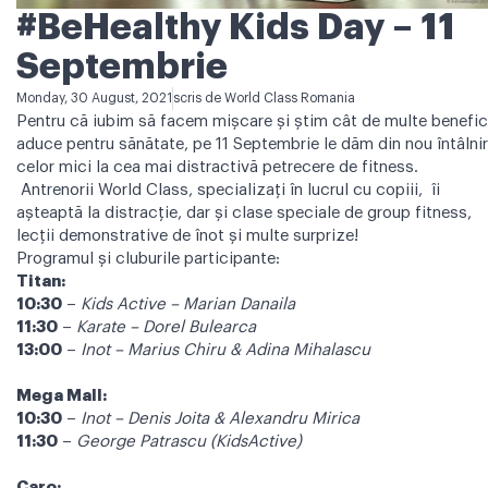
#BeHealthy Kids Day – 11
Septembrie
Monday, 30 August, 2021
scris de
World Class Romania
Pentru că iubim să facem mișcare și știm cât de multe benefic
aduce pentru sănătate, pe 11 Septembrie le dăm din nou întâlni
celor mici la cea mai distractivă petrecere de fitness.
Antrenorii World Class, specializați în lucrul cu copiii,
îi
așteaptă la distracție, dar și clase speciale de group fitness,
lecții demonstrative de înot și multe surprize!
Programul și cluburile participante:
Titan:
10:30
–
Kids Active – Marian Danaila
11:30
–
Karate – Dorel Bulearca
13:00
–
Inot – Marius Chiru & Adina Mihalascu
Mega Mall:
10:30
–
Inot – Denis Joita & Alexandru Mirica
11:30
–
George Patrascu (KidsActive)
Caro: