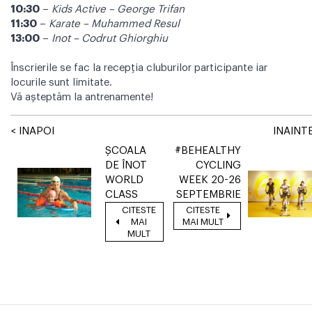
10:30
–
Kids Active – George Trifan
11:30
–
Karate – Muhammed Resul
13:00
–
Inot – Codrut Ghiorghiu
Înscrierile se fac la recepția cluburilor participante iar
locurile sunt limitate.
Vă așteptăm la antrenamente!
< INAPOI
INAINTE
ȘCOALA
#BEHEALTHY
DE ÎNOT
CYCLING
WORLD
WEEK 20-26
CLASS
SEPTEMBRIE
CITESTE
CITESTE
MAI
MAI MULT
MULT