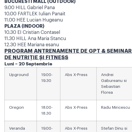
BUCURESTI MALL (OUTDOOR)
9.00 HILL Gabriel Pana
10.00 FARTLEK Iulian Panait
11.00 HEE Lucian Hugeanu
PLAZA (INDOOR)
10.30 EI Cristian Contasel
11.30 HILL Ana Maria Stancu
12.30 HEE Mariana esanu
PROGRAM ANTRENAMENTE DE GPT & SEMINARI
DE NUTRIȚIE ȘI FITNESS
Luni – 20 Septembrie
Upground
19.00-
Abs X-Press
Andrei
19.30
Gabureanu si
Sebastian
Florea
Oregon
18.00-
Abs X-Press
Radu Miricescu
18.30
Veranda
19.00-
Abs X-Press
Stefan Dinu si