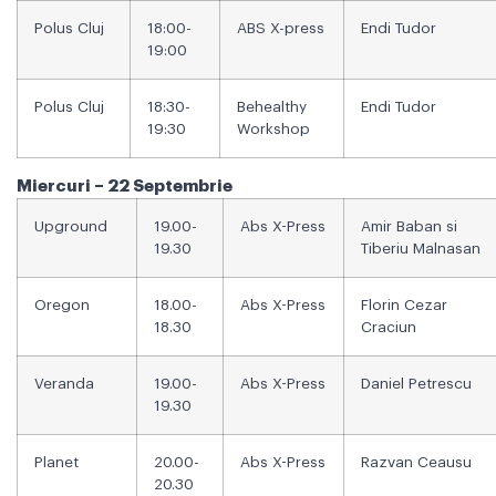
Polus Cluj
18:00-
ABS X-press
Endi Tudor
19:00
Polus Cluj
18:30-
Behealthy
Endi Tudor
19:30
Workshop
Miercuri – 22 Septembrie
Upground
19.00-
Abs X-Press
Amir Baban si
19.30
Tiberiu Malnasan
Oregon
18.00-
Abs X-Press
Florin Cezar
18.30
Craciun
Veranda
19.00-
Abs X-Press
Daniel Petrescu
19.30
Planet
20.00-
Abs X-Press
Razvan Ceausu
20.30