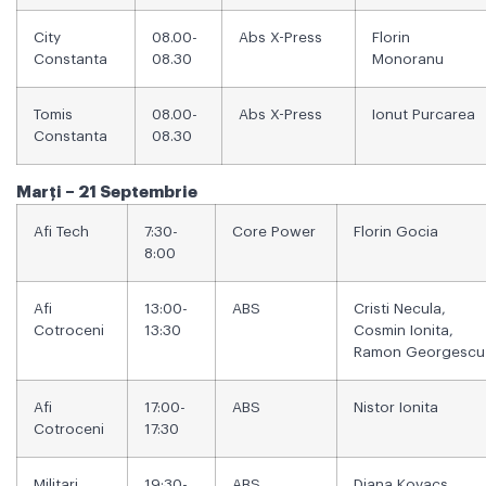
City
08.00-
Abs X-Press
Florin
Constanta
08.30
Monoranu
Tomis
08.00-
Abs X-Press
Ionut Purcarea
Constanta
08.30
Marți – 21 Septembrie
Afi Tech
7:30-
Core Power
Florin Gocia
8:00
Afi
13:00-
ABS
Cristi Necula,
Cotroceni
13:30
Cosmin Ionita,
Ramon Georgescu
Afi
17:00-
ABS
Nistor Ionita
Cotroceni
17:30
Militari
19:30-
ABS
Diana Kovacs