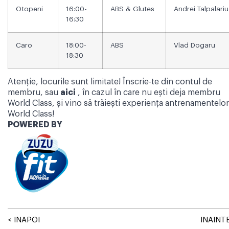
Otopeni
16:00-
ABS & Glutes
Andrei Talpalariu
16:30
Caro
18:00-
ABS
Vlad Dogaru
18:30
Atenție, locurile sunt limitate! Înscrie-te din contul de
membru, sau
aici
, în cazul în care nu ești deja membru
World Class, și vino să trăiești experiența antrenamentelor
World Class!
POWERED BY
< INAPOI
INAINTE