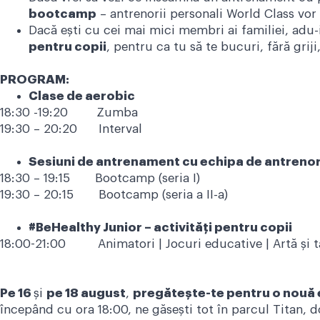
bootcamp
– antrenorii personali World Class vor 
Dacă ești cu cei mai mici membri ai familiei, adu-
pentru copii
, pentru ca tu să te bucuri, fără gri
PROGRAM:
Clase de aerobic
18:30 -19:20 Zumba
19:30 – 20:20 Interval
Sesiuni de antrenament cu echipa de antrenor
18:30 – 19:15 Bootcamp (seria I)
19:30 – 20:15 Bootcamp (seria a II-a)
#BeHealthy Junior – activități pentru copii
18:00-21:00 Animatori | Jocuri educative | Artă și t
Pe 16
și
pe 18 august
,
p
regătește-te pentru o nouă 
începând cu ora 18:00, ne găsești tot în parcul Titan, 