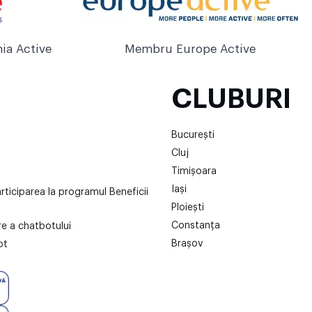
ia Active
Membru Europe Active
CLUBURI
București
Cluj
Timișoara
Iași
articiparea la programul Beneficii
Ploiești
Constanța
are a chatbotului
Brașov
ot