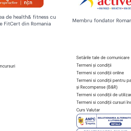
ea de health& fitness cu
Membru fondator Roman
re FitCert din Romania
Setările tale de comunicare
Termeni și condiții
ncursuri
Termeni si condiții online
Termeni si condiții pentru p
și Recompense (B&R)
Termeni si condiții de utiliz
Termeni si condiții cursuri în
Curs Valutar