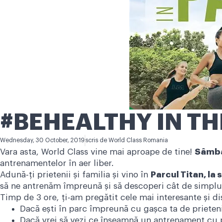
#BEHEALTHY IN THE
Wednesday, 30 October, 2019
scris de
World Class Romania
Vara asta, World Class vine mai aproape de tine!
Sâmbă
antrenamentelor în aer liber.
Adună-ți prietenii și familia și vino în
Parcul Titan, la
să ne antrenăm împreună și să descoperi cât de simplu ș
Timp de 3 ore, ți-am pregătit cele mai interesante și dist
Dacă ești în parc împreună cu gașca ta de prieten
Dacă vrei să vezi ce înseamnă un antrenament cu p