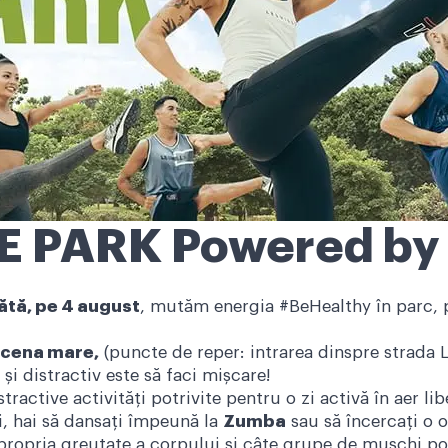
 PARK Powered by 
tă, pe 4 august
, mutăm energia #BeHealthy în parc, p
 scena mare,
(puncte de reper: intrarea dinspre strada 
i distractiv este să faci mișcare!
ractive activități potrivite pentru o zi activă în aer lib
i, hai să dansați împeună la
Zumba
sau să încercați o 
ropria greutate a corpului și câte grupe de mușchi poți