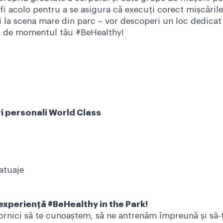
fi acolo pentru a se asigura că execuți corect mișcările,
i la scena mare din parc – vor descoperi un loc dedicat
ji, de momentul tău #BeHealthy!
i personali World Class
atuaje
experiență #BeHealthy in the Park!
dornici să te cunoaștem, să ne antrenăm împreună și să-