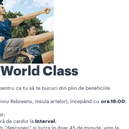
World Class
entru ca tu să te bucuri din plin de beneficiile
Liviu Rebreanu, Insula artelor), începând cu
ora 18:00
,
er:
oră de cardio la
Interval
;
 ”descoperi” și lucra în doar 45 de minute, vino la