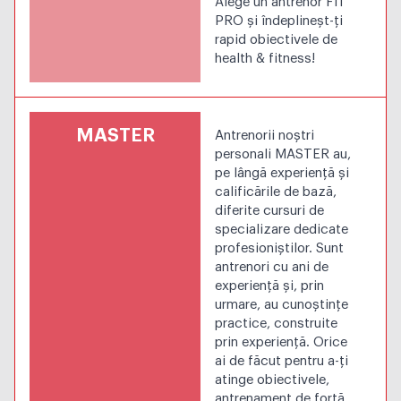
Alege un antrenor FIT
PRO și îndeplineșt-ți
rapid obiectivele de
health & fitness!
MASTER
Antrenorii noștri
personali MASTER au,
pe lângă experiență și
calificările de bază,
diferite cursuri de
specializare dedicate
profesioniștilor. Sunt
antrenori cu ani de
experiență și, prin
urmare, au cunoștințe
practice, construite
prin experiență. Orice
ai de făcut pentru a-ți
atinge obiectivele,
antrenament de forță,