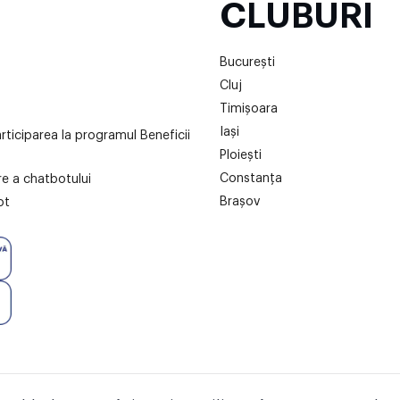
CLUBURI
București
Cluj
Timișoara
Iași
articiparea la programul Beneficii
Ploiești
Constanța
are a chatbotului
Brașov
ot