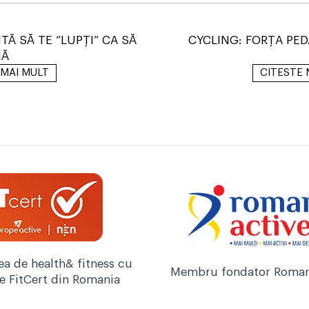
TĂ SĂ TE “LUPŢI” CA SĂ
CYCLING: FORȚA PED
MĂ
 MAI MULT
CITESTE 
ea de health& fitness cu
Membru fondator Roman
re FitCert din Romania