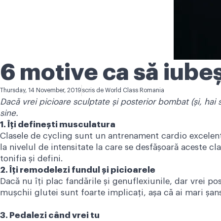
6 motive ca să iubeș
Thursday, 14 November, 2019
scris de
World Class Romania
Dacă vrei picioare sculptate și posterior bombat (și, hai s
sine.
1. Îți definești musculatura
Clasele de cycling sunt un antrenament cardio excelent,
la nivelul de intensitate la care se desfășoară aceste c
tonifia și defini.
2. Îți remodelezi fundul și picioarele
Dacă nu îți plac fandările și genuflexiunile, dar vrei p
mușchii glutei sunt foarte implicați, așa că ai mari șan
3. Pedalezi când vrei tu