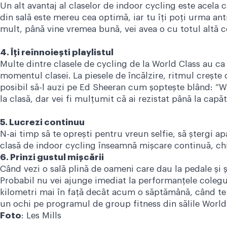
Un alt avantaj al claselor de indoor cycling este acela 
din sală este mereu cea optimă, iar tu îți poți urma ant
mult, până vine vremea bună, vei avea o cu totul altă co
4. Îți reînnoiești playlistul
Multe dintre clasele de cycling de la World Class au ca 
momentul clasei. La piesele de încălzire, ritmul crește 
posibil să-l auzi pe Ed Sheeran cum șoptește blând: “Wh
la clasă, dar vei fi mulțumit că ai rezistat până la capăt
5. Lucrezi continuu
N-ai timp să te oprești pentru vreun selfie, să ștergi a
clasă de indoor cycling înseamnă mișcare continuă, chia
6. Prinzi gustul mișcării
Când vezi o sală plină de oameni care dau la pedale și ști
Probabil nu vei ajunge imediat la performanțele colegulu
kilometri mai în față decât acum o săptămână, când te ui
un ochi pe programul de group fitness din sălile World
Foto
: Les Mills