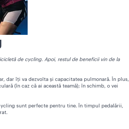
g
icicletă de cycling. Apoi, restul de beneficii vin de la
, dar îți va dezvolta și capacitatea pulmonară. În plus,
culară (în caz că ai această teamă); în schimb, o vei
ycling sunt perfecte pentru tine. În timpul pedalării,
rat.