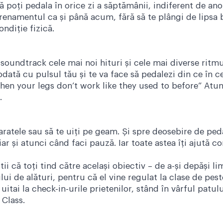
că poți pedala în orice zi a săptămânii, indiferent de a
renamentul ca și până acum, fără să te plângi de lipsa be
ndiție fizică.
soundtrack cele mai noi hituri și cele mai diverse ritmur
odată cu pulsul tău și te va face să pedalezi din ce în c
en your legs don’t work like they used to before” Atunci
.
paratele sau să te uiți pe geam. Și spre deosebire de ped
r și atunci când faci pauză. Iar toate astea îți ajută c
i că toți tind către același obiectiv – de a-și depăși limi
i de alături, pentru că el vine regulat la clase de peste
tai la check-in-urile prietenilor, stând în vârful patul
 Class.