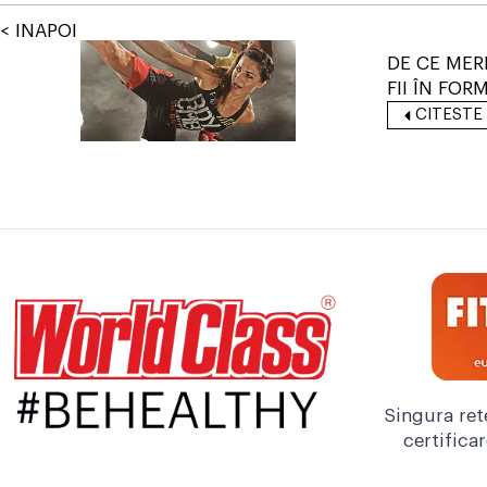
< INAPOI
DE CE MERI
FII ÎN FOR
CITESTE
Singura ret
certifica