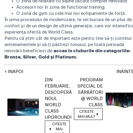
O zonă de relaxare cu saune uscate complet renovate;
Accesorii noi în zona de functional training;
O zonă de gym cu cele mai noi echipamente de forță.
În urma procesului de modernizare, te vei bucura de un plus de
confort și de un design de ultimă generație, care vor intensific
experiența oferită de World Class.
Pentru că știm cât de important este pentru tine să-ți continui
antrenamentele și să-ți păstrezi tonusul, pe toată perioada
renovării beneficiezi de
acces în cluburile din categoriile:
Bronze, Silver, Gold și Platinum.
< INAPOI
INAINTE
DIN
PROGRAM
FEBRUARIE,
SPECIAL DE
DESCOPERĂ
SĂRBĂTORI
NOUL
@ WORLD
WORLD
CLASS
CLASS
CITESTE
MAI MULT
UPGROUND!
CITESTE
MAI