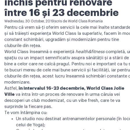
închis pentru renovare
între 16 și 23 decembrie
Wednesday, 30 October, 2019
scris de
World Class Romania
Pentru că vrem să-ți oferim servicii la cele mai înalte standard
și să trăiești experiența World Class la superlativ, facem în mo
constant schimbări, upgradăm și modernizăm pentru tine
cluburile din rețea.
World Class înseamnă o experiență
health&fitness
completă, u
spațiu cu un impact semnificativ asupra sănătății și a stării de
bine a celor care ne calcă pragul. Pentru noi e important ca tu 
te bucuri mereu de cele mai bune servicii și facilități, iar pentru
cluburile din rețea, acest lucru înseamnă schimbări constante 
modernizare.
Astfel,
în intervalul 16-23 decembrie, World Class Jolie
Ville
va intra într-un proces de renovare în urma căruia vei
descoperi un club modernizat, cu un vibe fresh, care te va
surprinde la fiecare pas.
Te vom întâmpina cu:
Un studio nou destinat antrenamentelor personale (în loc
celui de Yoga);