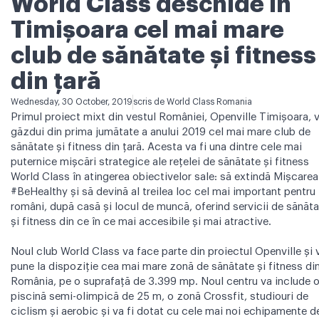
World Class deschide în
Timișoara cel mai mare
club de sănătate și fitness
din țară
Wednesday, 30 October, 2019
scris de
World Class Romania
Primul proiect mixt din vestul României,
Openville
Timişoara
, 
găzdui din prima jumătate a anului 2019 cel mai mare club de
sănătate și fitness din țară. Acesta va fi una dintre cele mai
puternice mișcări strategice ale rețelei de sănătate și fitness
World Class în atingerea obiectivelor sale: să extindă Mișcarea
#BeHealthy și să devină al treilea loc cel mai important pentru
români, după casă și locul de muncă, oferind servicii de sănăt
și fitness din ce în ce mai accesibile și mai atractive.
Noul club World Class va face parte din proiectul Openville și 
pune la dispoziție cea mai mare zonă de sănătate și fitness di
România, pe o suprafață de 3.399 mp. Noul centru va include 
piscină semi-olimpică de 25 m, o zonă Crossfit, studiouri de
ciclism și aerobic și va fi dotat cu cele mai noi echipamente d