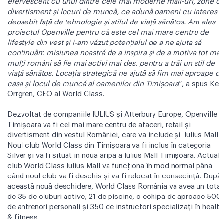
efervescent cu unul dintre cele mai moderne mall-uri, zone 
divertisment și locuri de muncă, ce adună oameni cu interes
deosebit față de tehnologie și stilul de viață sănătos. Am ales
proiectul Openville pentru că este cel mai mare centru de
lifestyle din vest și i-am văzut potențialul de a ne ajuta să
continuăm misiunea noastră de a inspira și de a motiva tot ma
mulți români să fie mai activi mai des, pentru a trăi un stil de
viață sănătos. Locația strategică ne ajută să fim mai aproape 
casa și locul de muncă al oamenilor din Timișoara
“, a spus Ke
Orrgren, CEO al World Class.
Dezvoltat de companiile IULIUS și Atterbury Europe, Openville
Timișoara va fi cel mai mare centru de afaceri, retail și
divertisment din vestul României, care va include și Iulius Mall
Noul club World Class din Timișoara va fi inclus în categoria
Silver și va fi situat în noua aripă a Iulius Mall Timișoara. Actua
club World Class Iulius Mall va funcționa în mod normal până
când noul club va fi deschis și va fi relocat în consecință. Dup
această nouă deschidere, World Class România va avea un tota
de 35 de cluburi active, 21 de piscine, o echipă de aproape 50
de antrenori personali și 350 de instructori specializați în heal
& fitness.