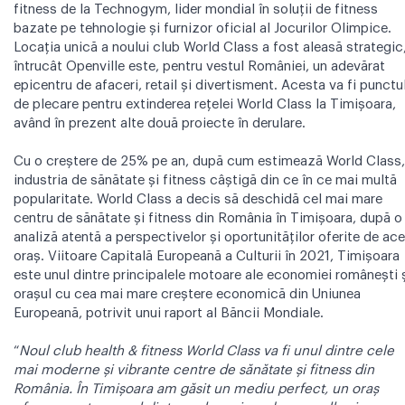
fitness de la Technogym, lider mondial în soluții de fitness
bazate pe tehnologie și furnizor oficial al Jocurilor Olimpice.
Locația unică a noului club World Class a fost aleasă strategic
întrucât Openville este, pentru vestul României, un adevărat
epicentru de afaceri, retail și divertisment. Acesta va fi punctu
de plecare pentru extinderea rețelei World Class la Timișoara,
având în prezent alte două proiecte în derulare.
Cu o creștere de 25% pe an, după cum estimează World Class,
industria de sănătate și fitness câștigă din ce în ce mai multă
popularitate. World Class a decis să deschidă cel mai mare
centru de sănătate și fitness din România în Timișoara, după o
analiză atentă a perspectivelor și oportunităților oferite de ac
oraș. Viitoare Capitală Europeană a Culturii în 2021, Timișoara
este unul dintre principalele motoare ale economiei românești 
orașul cu cea mai mare creștere economică din Uniunea
Europeană, potrivit unui raport al Băncii Mondiale.
“
Noul club health & fitness World Class va fi unul dintre cele
mai moderne şi vibrante centre de sănătate și fitness din
România. În Timișoara am găsit un mediu perfect, un oraș