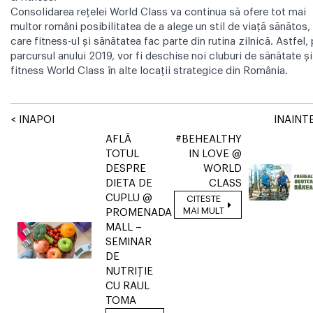
Consolidarea rețelei World Class va continua să ofere tot mai
multor români posibilitatea de a alege un stil de viață sănătos, 
care fitness-ul și sănătatea fac parte din rutina zilnică. Astfel,
parcursul anului 2019, vor fi deschise noi cluburi de sănătate și
fitness World Class în alte locații strategice din România.
< INAPOI
INAINTE
AFLĂ
#BEHEALTHY
TOTUL
IN LOVE @
DESPRE
WORLD
DIETA DE
CLASS
CUPLU @
CITESTE
MAI MULT
PROMENADA
MALL –
SEMINAR
DE
NUTRIȚIE
CU RAUL
TOMA